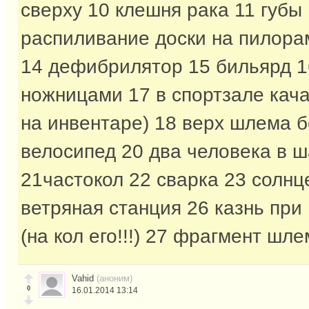
сверху 10 клешня рака 11 губы
распиливание доски на пилора
14 дефибрилятор 15 бильярд 1
ножницами 17 в спортзале кача
на инвентаре) 18 верх шлема б
велосипед 20 два человека в 
21частокол 22 сварка 23 солнц
ветряная станция 26 казнь при
(на кол его!!!) 27 фрагмент шл
Vahid
(аноним)
0
16.01.2014 13:14