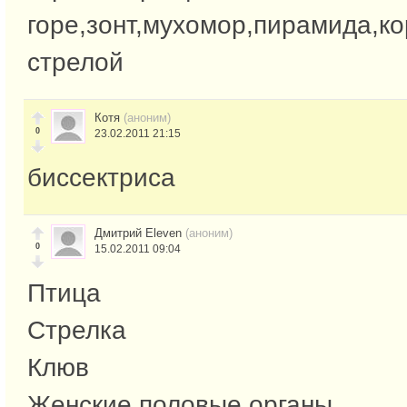
горе,зонт,мухомор,пирамида,ко
стрелой
Котя
(аноним)
0
23.02.2011 21:15
биссектриса
Дмитрий Eleven
(аноним)
0
15.02.2011 09:04
Птица
Стрелка
Клюв
Женские половые органы