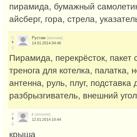
пирамида, бумажный самолетик
айсберг, гора, стрела, указате
Рустам
(аноним)
0
14.01.2014 04:46
Пирамида, перекрёсток, пакет 
тренога для котелка, палатка, 
антенна, руль, плуг, подставка 
разбрызгиватель, внешний угол
г
(аноним)
0
12.01.2014 10:44
крыша