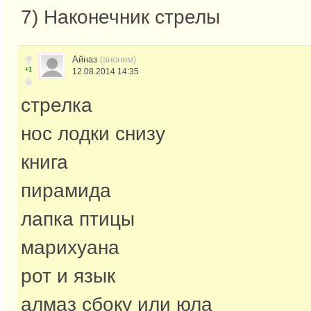
7) Наконечник стрелы
Айназ
(аноним)
+1
12.08.2014 14:35
стрелка
нос лодки снизу
книга
пирамида
лапка птицы
марихуана
рот и язык
алмаз сбоку или юла