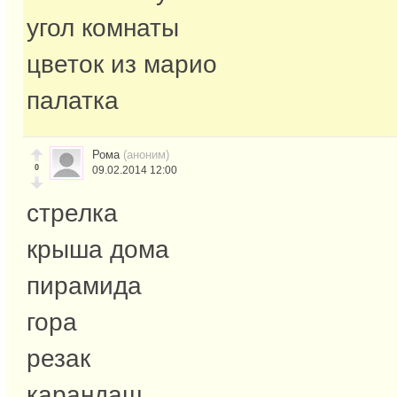
угол комнаты
цветок из марио
палатка
Рома
(аноним)
0
09.02.2014 12:00
стрелка
крыша дома
пирамида
гора
резак
карандаш