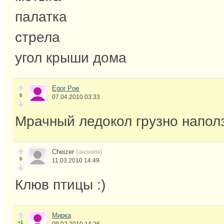
палатка
стрела
угол крыши дома
Egor Poe
0
07.04.2010 03:33
Мрачный ледокол грузно напол
Cheizer
(аноним)
0
11.03.2010 14:49
Клюв птицы :)
Мирка
+1
09.02.2010 14:26