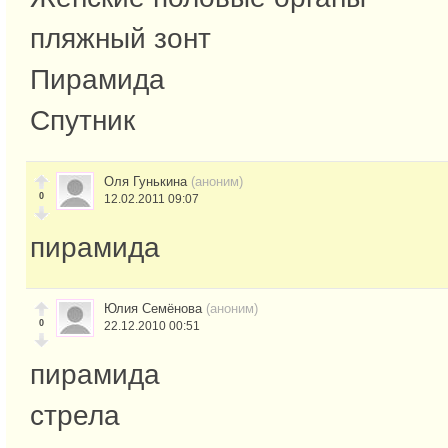
пляжный зонт
Пирамида
Спутник
Оля Гунькина
(аноним)
0
12.02.2011 09:07
пирамида
Юлия Семёнова
(аноним)
0
22.12.2010 00:51
пирамида
стрела