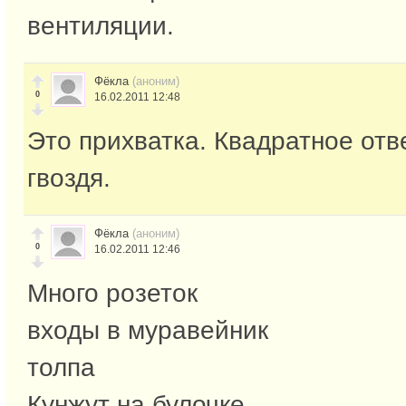
вентиляции.
Фёкла
(аноним)
0
16.02.2011 12:48
Это прихватка. Квадратное отв
гвоздя.
Фёкла
(аноним)
0
16.02.2011 12:46
Много розеток
входы в муравейник
толпа
Кунжут на булочке