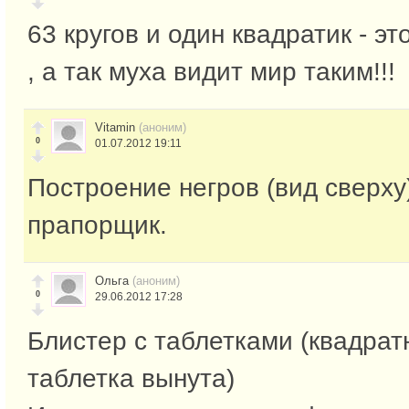
63 кругов и один квадратик - эт
, а так муха видит мир таким!!!
Vitamin
(аноним)
0
01.07.2012 19:11
Построение негров (вид сверху)
прапорщик.
Ольга
(аноним)
0
29.06.2012 17:28
Блистер с таблетками (квадрат
таблетка вынута)