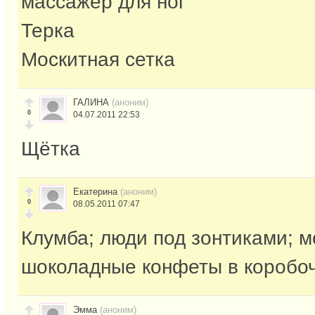
массажер для ног
Терка
Москитная сетка
ГАЛИНА
(аноним)
0
04.07.2011 22:53
Щётка
Екатерина
(аноним)
0
08.05.2011 07:47
Клумба; люди под зонтиками; м
шоколадные конфеты в коробо
Эмма
(аноним)