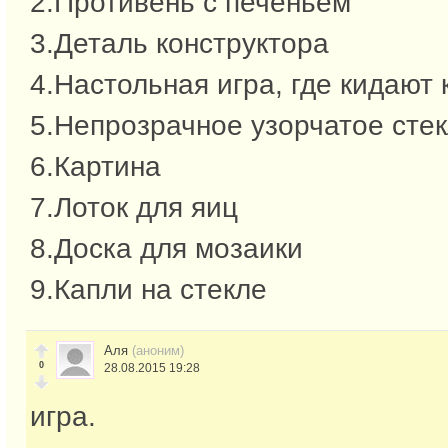
2.Противень с печеньем
3.Деталь конструктора
4.Настольная игра, где кидают 
5.Непрозрачное узорчатое сте
6.Картина
7.Лоток для яиц
8.Доска для мозаики
9.Капли на стекле
Аля
(аноним)
0
28.08.2015 19:28
игра.