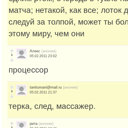
матча; нетакой, как все; лоток 
следуй за толпой, может ты б
этому миру, чем они
Алекс
(аноним)
0
05.02.2011 23:02
процессор
tanitumani@mail.ru
(аноним)
0
05.02.2011 21:37
терка, след, массажер.
рита
(аноним)
0