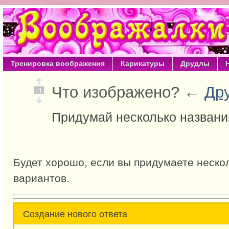
Тренировка воображения
Карикатуры
Друдлы
Что изображено? ←
Др
+1
Придумай несколько названи
Будет хорошо, если вы придумаете неско
вариантов.
Создание нового ответа