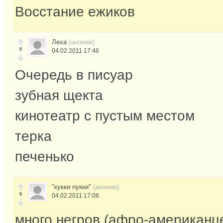
Восстание ежиков
Леха
(аноним)
0
04.02.2011 17:46
Очередь в писуар
зубная щекта
кинотеатр с пустым местом
терка
печенько
"кукки пукки"
(аноним)
0
04.02.2011 17:06
много негров (афро-американц