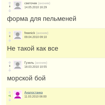
светочек
(аноним)
0
14.05.2010 16:29
форма для пельменей
freenick
(аноним)
0
09.04.2010 09:10
Не такой как все
Гузель
(аноним)
0
18.03.2010 10:55
морской бой
Аналостанка
+1
11.03.2010 06:00