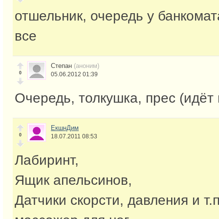
отшельник, очередь у банкомата
все
Степан
(аноним)
0
05.06.2012 01:39
Очередь, толкушка, прес (идёт 
ЕкшнДим
0
18.07.2011 08:53
Лабиринт,
Ящик апельсинов,
Датчики скорсти, давления и т.п