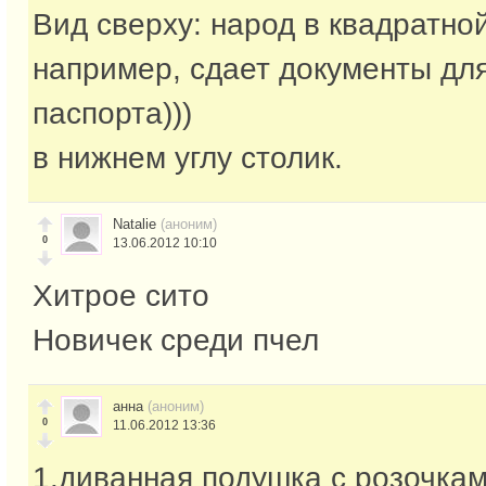
Вид сверху: народ в квадратно
например, сдает документы для
паспорта)))
в нижнем углу столик.
Natalie
(аноним)
0
13.06.2012 10:10
Хитрое сито
Новичек среди пчел
анна
(аноним)
0
11.06.2012 13:36
1.диванная подушка с розочка