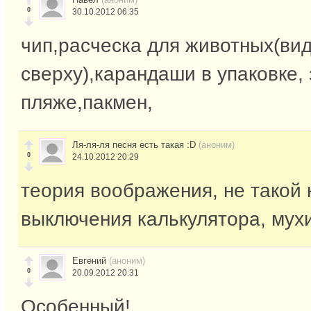
0
30.10.2012 06:35
чип,расческа для животных(ви
сверху),карандаши в упаковке, 
пляже,пакмен,
Ля-ля-ля песня есть такая :D
(аноним)
0
24.10.2012 20:29
теория воображения, не такой к
выключения калькулятора, мух
Евгений
(аноним)
0
20.09.2012 20:31
Особенный!