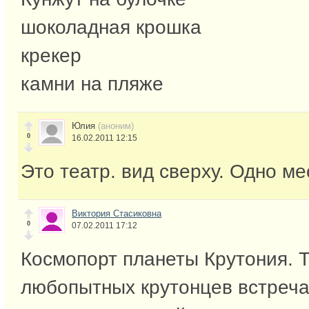
шоколадная крошка
крекер
камни на пляже
Юлия
(аноним)
0
16.02.2011 12:15
Это театр. вид сверху. Одно ме
Виктория Стасиковна
0
07.02.2011 17:12
Космопорт планеты Крутония. 
любопытных крутонцев встреча