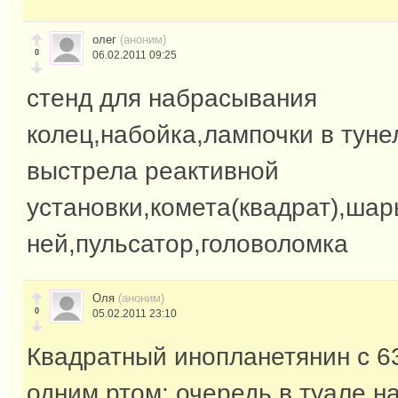
олег
(аноним)
0
06.02.2011 09:25
стенд для набрасывания
колец,набойка,лампочки в туне
выстрела реактивной
установки,комета(квадрат),шар
ней,пульсатор,головоломка
Оля
(аноним)
0
05.02.2011 23:10
Квадратный инопланетянин с 6
одним ртом; очередь в туале н