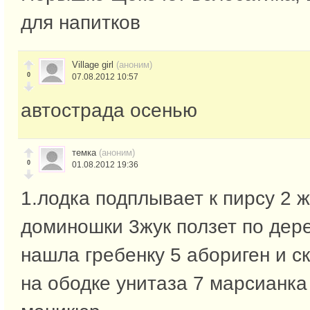
для напитков
Village girl
(аноним)
0
07.08.2012 10:57
автострада осенью
темка
(аноним)
0
01.08.2012 19:36
1.лодка подплывает к пирсу 2 
доминошки 3жук ползет по дер
нашла гребенку 5 абориген и с
на ободке унитаза 7 марсианка