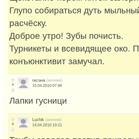
Глупо собираться дуть мыльны
расчёску.
Доброе утро! Зубы почисть.
Турникеты и всевидящее око. П
конъюнктивит замучал.
оксана
(аноним)
0
15.04.2010 07:46
Лапки гусници
Luchik
(аноним)
0
14.04.2010 10:21