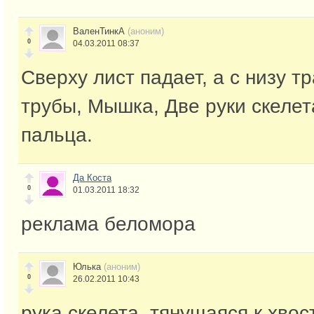
ВаленТинкА
(аноним)
0
04.03.2011 08:37
Сверху лист падает, а с низу тр
трубы, Мышка, Две руки скелета
пальца.
Да Коста
0
01.03.2011 18:32
реклама беломора
Юлька
(аноним)
0
26.02.2011 10:43
рука скелета, тянущаяся к хвос