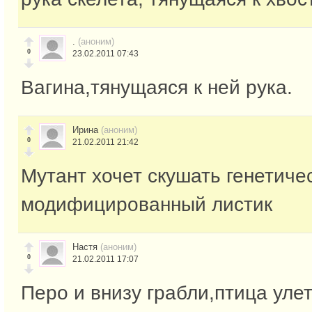
.
(аноним)
0
23.02.2011 07:43
Вагина,тянущаяся к ней рука.
Ирина
(аноним)
0
21.02.2011 21:42
Мутант хочет скушать генетиче
модифицированный листик
Настя
(аноним)
0
21.02.2011 17:07
Перо и внизу грабли,птица улет