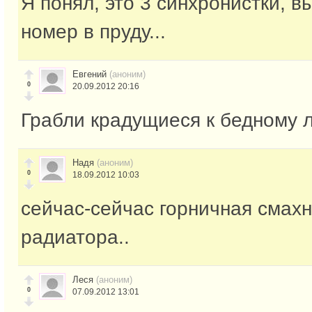
Я понял, это 3 синхронистки, 
номер в пруду...
Евгений
(аноним)
0
20.09.2012 20:16
Грабли крадущиеся к бедному ли
Надя
(аноним)
0
18.09.2012 10:03
сейчас-сейчас горничная смахн
радиатора..
Леся
(аноним)
0
07.09.2012 13:01