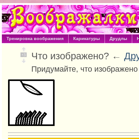
Тренировка воображения
Карикатуры
Друдлы
Что изображено? ←
Др
+3
Придумайте, что изображено