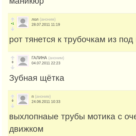
маникюр
лол
(аноним)
+1
28.07.2011 11:19
рот тянется к трубочкам из под
ГАЛИНА
(аноним)
0
04.07.2011 22:23
Зубная щётка
п
(аноним)
0
24.06.2011 10:33
выхлопнаые трубы мотика с о
движком