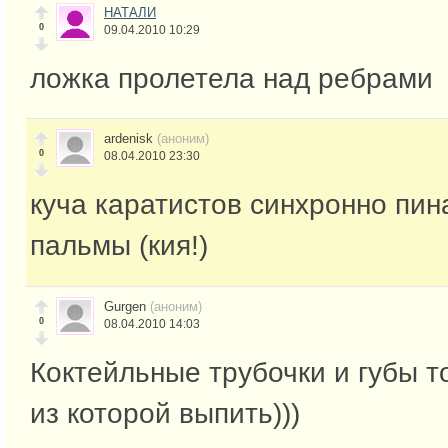
НАТАЛИ
0
09.04.2010 10:29
ложка пролетела над ребрами
ardenisk
(аноним)
0
08.04.2010 23:30
куча каратистов синхронно пин
пальмы (кия!)
Gurgen
(аноним)
0
08.04.2010 14:03
Коктейльные трубочки и губы то
из которой выпить)))