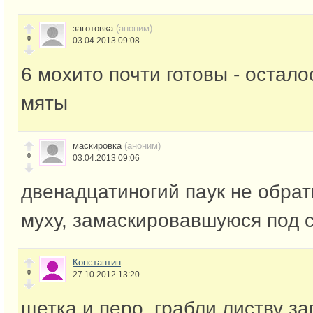
заготовка
(аноним)
0
03.04.2013 09:08
6 мохито почти готовы - остало
мяты
маскировка
(аноним)
0
03.04.2013 09:06
двенадцатиногий паук не обра
муху, замаскировавшуюся под 
Константин
0
27.10.2012 13:20
щетка и перо, грабли листву за