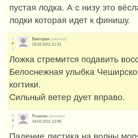
пустая лодка. А с низу это вёсл
лодки которая идет к финишу.
Виктория
(аноним)
0
19.02.2011 21:31
Ложка стремится подавить восс
Белоснежная улыбка Чеширског
когтики.
Сильный ветер дует вправо.
Розалин
(аноним)
0
19.02.2011 12:06
Падение листика на волны мор