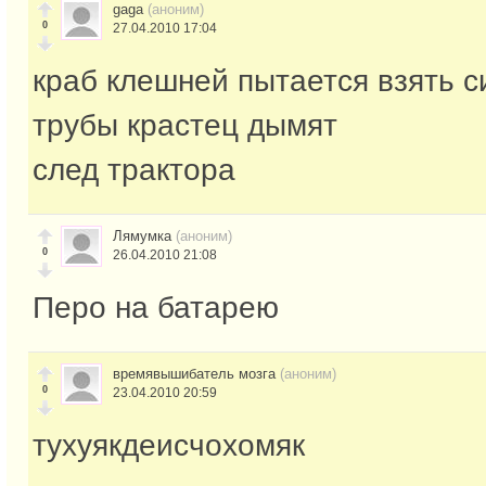
gaga
(аноним)
0
27.04.2010 17:04
краб клешней пытается взять с
трубы крастец дымят
след трактора
Лямумка
(аноним)
0
26.04.2010 21:08
Перо на батарею
времявышибатель мозга
(аноним)
0
23.04.2010 20:59
тухуякдеисчохомяк