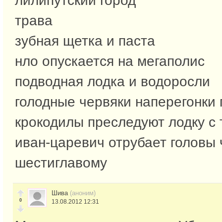
лилипутский город
трава
зубная щетка и паста
нло опускается на мегаполис
подводная лодка и водоросли
голодные червяки наперегонки 
крокодилы преследуют лодку с
иван-царевич отрубает головы
шестиглавому
Шива
(аноним)
0
13.08.2012 12:31