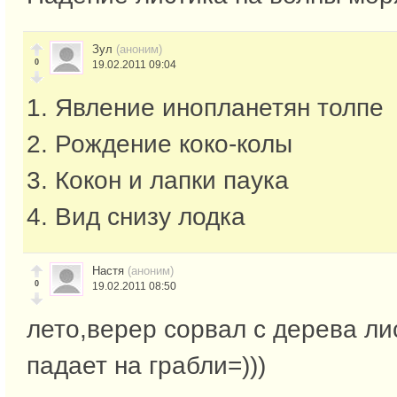
Зул
(аноним)
0
19.02.2011 09:04
1. Явление инопланетян толпе
2. Рождение коко-колы
3. Кокон и лапки паука
4. Вид снизу лодка
Настя
(аноним)
0
19.02.2011 08:50
лето,верер сорвал с дерева ли
падает на грабли=)))