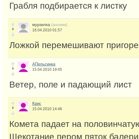
Грабля подбирается к листку
мурзилка
(аноним)
0
16.04.2010 01:57
Ложкой перемешивают пригоре
АПельсинка
0
15.04.2010 19:45
Ветер, поле и падающий лист
Крис
0
15.04.2010 14:46
Комета падает на половинчату
Щекотание пером пяток балери