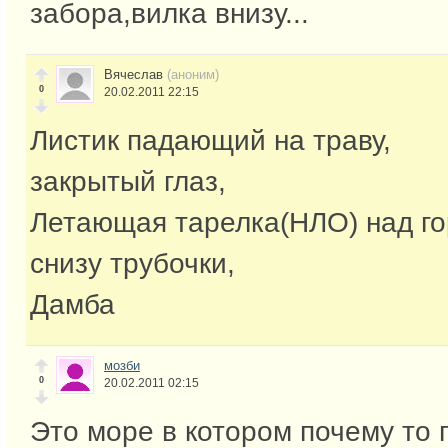
забора,вилка внизу...
Вячеслав
(аноним)
0
20.02.2011 22:15
Листик падающий на траву,
закрытый глаз,
Летающая тарелка(НЛО) над го
снизу трубочки,
Дамба
мозби
0
20.02.2011 02:15
Это море в котором почему то 