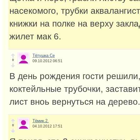
насекомого, трубки аквалангис
книжки на полке на верху закла
жилет мак 6.
Тётушка Се
0
09.10.2012 06:51
В день рождения гости решили,
коктейльные трубочки, застав
лист вноь вернуться на дерево
Тёмик.2.
0
04.10.2012 17:51