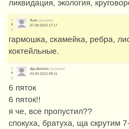
ликвидация, экология, круговор
Аля
(аноним)
0
07.09.2015 17:17
гармошка, скамейка, ребра, лис
коктейльные.
dja-division
(аноним)
0
03.04.2013 09:11
6 пяток
6 пяток!!
я че, все пропустил??
спокуха, братуха, ща скрутим 7