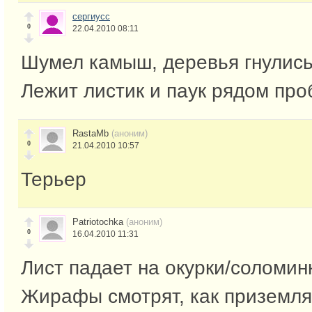
сергиусс
0
22.04.2010 08:11
Шумел камыш, деревья гнулись
Лежит листик и паук рядом проб
RastaMb
(аноним)
0
21.04.2010 10:57
Терьер
Patriotochka
(аноним)
0
16.04.2010 11:31
Лист падает на окурки/соломин
Жирафы смотрят, как приземл