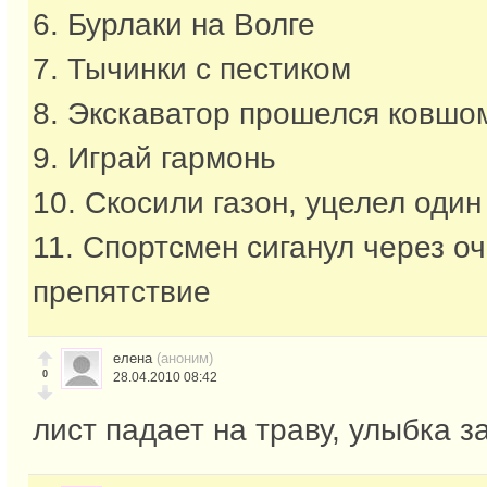
6. Бурлаки на Волге
7. Тычинки с пестиком
8. Экскаватор прошелся ковшо
9. Играй гармонь
10. Скосили газон, уцелел один
11. Спортсмен сиганул через о
препятствие
елена
(аноним)
0
28.04.2010 08:42
лист падает на траву, улыбка з