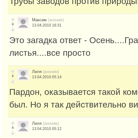
Трубы заводов против природы!
Максим
(аноним)
0
13.04.2010 16:31
Это загадка ответ - Осень....Г
листья....все просто
Лиля
(аноним)
0
13.04.2010 05:14
Пардон, оказывается такой ко
был. Но я так действительно ви
Лиля
(аноним)
0
13.04.2010 05:12