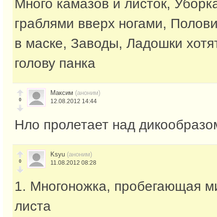
Много камазов и листок, Уборк
граблями вверх ногами, Полов
в маске, Заводы, Ладошки хотят
голову панка
Максим
(аноним)
0
12.08.2012 14:44
Нло пролетает над дикообразо
Ksyu
(аноним)
0
11.08.2012 08:28
1. Многоножка, пробегающая м
листа