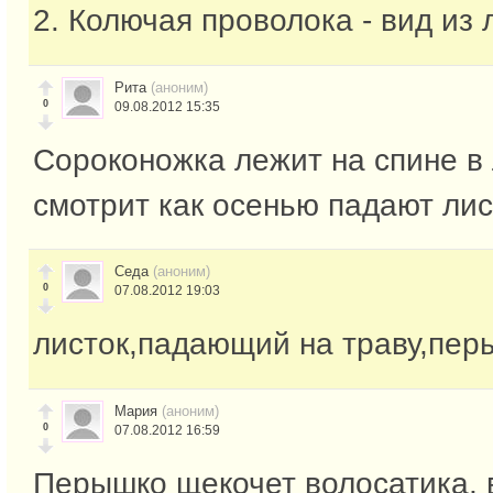
2. Колючая проволока - вид из 
Рита
(аноним)
0
09.08.2012 15:35
Сороконожка лежит на спине в 
смотрит как осенью падают лис
Седа
(аноним)
0
07.08.2012 19:03
листок,падающий на траву,пер
Мария
(аноним)
0
07.08.2012 16:59
Перышко щекочет волосатика, 