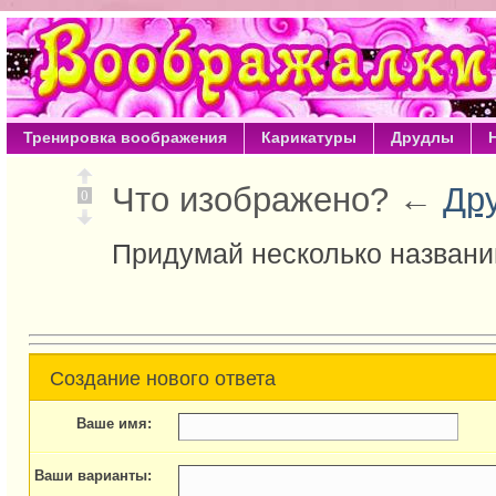
Тренировка воображения
Карикатуры
Друдлы
Что изображено? ←
Др
0
Придумай несколько названи
Создание нового ответа
Ваше имя:
Ваши варианты: