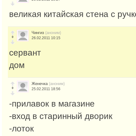
великая китайская стена с руч
Чингиз
(аноним)
0
26.02.2011 10:15
сервант
дом
Женечка
(аноним)
0
25.02.2011 18:56
-прилавок в магазине
-вход в старинный дворик
-лоток