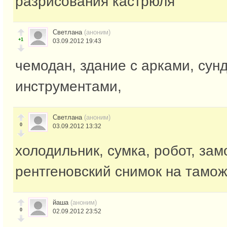
разрисования кастрюля
Светлана
(аноним)
+1
03.09.2012 19:43
чемодан, здание с арками, сунд
инструментами,
Светлана
(аноним)
0
03.09.2012 13:32
холодильник, сумка, робот, зам
рентгеновский снимок на тамо
йаша
(аноним)
0
02.09.2012 23:52