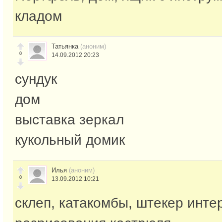
кладом
Татьянка
(аноним)
0
14.09.2012 20:23
сундук
дом
выставка зеркал
кукольный домик
Илья
(аноним)
0
13.09.2012 10:21
склеп, катакомбы, штекер инте