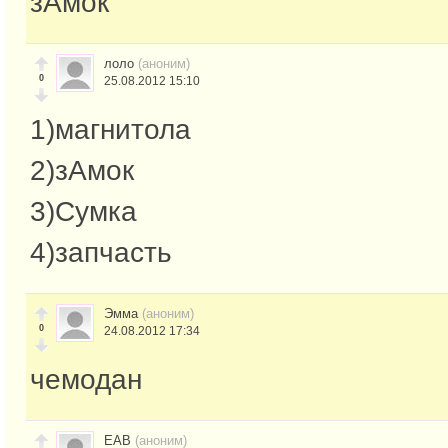
зАмок
лоло
(аноним)
0
25.08.2012 15:10
1)магнитола
2)зАмок
3)Сумка
4)запчасть
Эмма
(аноним)
0
24.08.2012 17:34
чемодан
ЕАВ
(аноним)