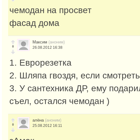
чемодан на просвет
фасад дома
Максим
(аноним)
0
26.08.2012 16:38
1. Еврорезетка
2. Шляпа гвоздя, если смотреть
3. У сантехника ДР, ему подари
съел, остался чемодан )
алёна
(аноним)
0
25.08.2012 16:11