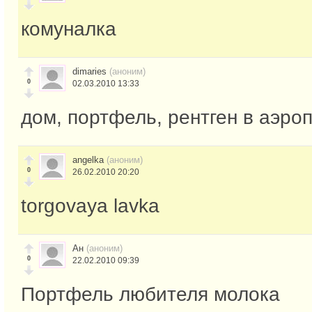
комуналка
dimaries
(аноним)
0
02.03.2010 13:33
дом, портфель, рентген в аэро
angelka
(аноним)
0
26.02.2010 20:20
torgovaya lavka
Ан
(аноним)
0
22.02.2010 09:39
Портфель любителя молока