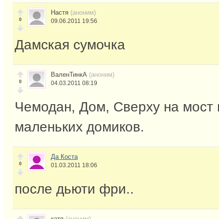
Настя
(аноним)
0
09.06.2011 19:56
Дамская сумочка
ВаленТинкА
(аноним)
0
04.03.2011 08:19
Чемодан, Дом, Сверху на мост 
маленьких домиков.
Да Коста
0
01.03.2011 18:06
после дьюти фри..
катя
(аноним)