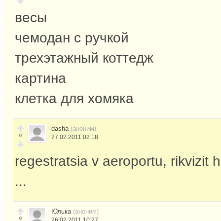
весы
чемодан с ручкой
трехэтажный коттедж
картина
клетка для хомяка
dasha
(аноним)
0
27.02.2011 02:18
regestratsia v aeroportu, rikvizit h
...
Юлька
(аноним)
0
26.02.2011 10:27