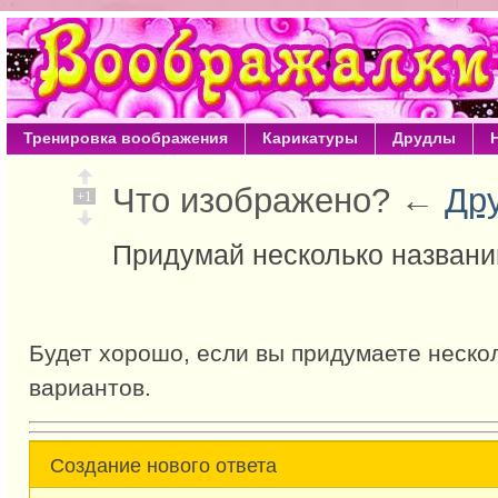
Тренировка воображения
Карикатуры
Друдлы
Что изображено? ←
Др
+1
Придумай несколько названи
Будет хорошо, если вы придумаете неско
вариантов.
Создание нового ответа