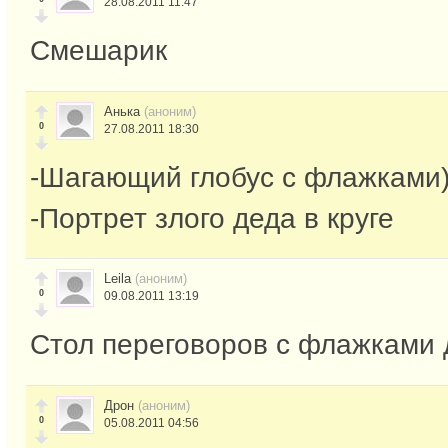
28.08.2011 11:47
Смешарик
Анька
(аноним)
0
27.08.2011 18:30
-Шагающий глобус с флажками
-Портрет злого деда в круге
Leila
(аноним)
0
09.08.2011 13:19
Стол переговоров с флажками 
Дрон
(аноним)
0
05.08.2011 04:56