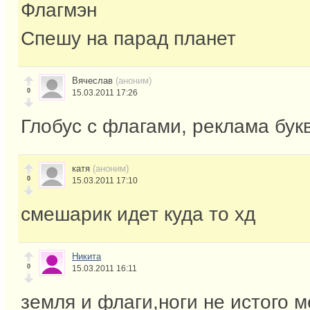
Флагмэн
Спешу на парад планет
Вячеслав
(аноним)
0
15.03.2011 17:26
Глобус с флагами, реклама букв
катя
(аноним)
0
15.03.2011 17:10
смешарик идет куда то хд
Никита
0
15.03.2011 16:11
земля и флаги,ноги не истого м