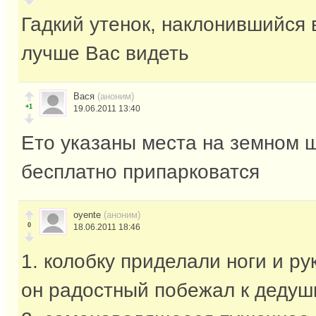
Гадкий утенок, наклонившийся 
лучше Вас видеть
Вася
(аноним)
+1
19.06.2011 13:40
Ето указаны места на земном 
бесплатно припарковатся
oyente
(аноним)
0
18.06.2011 18:46
1. колобку приделали ноги и рук
он радостный побежал к дедуш