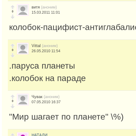
витя
(аноним)
0
15.03.2011 11:01
колобок-пацифист-антиглабали
Vittal
(аноним)
0
26.05.2010 11:54
.паруса планеты
.колобок на параде
Чувак
(аноним)
0
07.05.2010 16:37
"Мир шагает по планете" \%)
НАТАЛИ