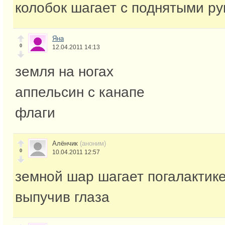
колобок шагает с поднятыми р
Яна
0
12.04.2011 14:13
земля на ногах
аппельсин с канапе
флаги
Алёнчик
(аноним)
0
10.04.2011 12:57
земной шар шагает погалактик
выпучив глаза