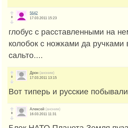
5642
0
17.03.2011 15:23
глобус с расставленными на не
колобок с ножками да ручкам
сальто....
Дрон
(аноним)
0
17.03.2011 13:15
Вот типерь и русские побывали
Алексей
(аноним)
0
16.03.2011 11:31
Блок НАТО,Планета Земля,пуза