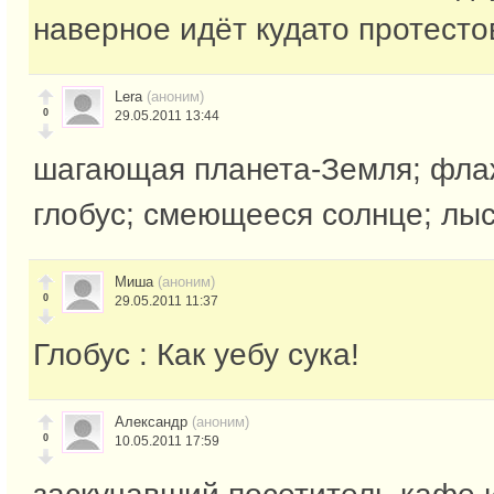
наверное идёт кудато протесто
Lera
(аноним)
0
29.05.2011 13:44
шагающая планета-Земля; фла
глобус; смеющееся солнце; л
Миша
(аноним)
0
29.05.2011 11:37
Глобус : Как уебу сука!
Александр
(аноним)
0
10.05.2011 17:59