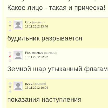
Какое лицо - такая и прическа!
Оля
(аноним)
0
13.11.2012 23:46
будильник разрывается
Ебанишевич
(аноним)
-1
13.11.2012 22:22
Земной шар утыканный флагам
рома
(аноним)
0
13.11.2012 16:04
показания наступления