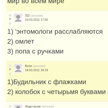
мир во всем мире
SD
(аноним)
0
23.03.2011 17:00
1) 'энтомологи расслабляются
2) омлет
3) попа с ручками
Котя
(аноним)
0
18.03.2011 18:19
1)Будильник с флажками
2) колобок с четырьмя буквами 
Анастасия
(аноним)