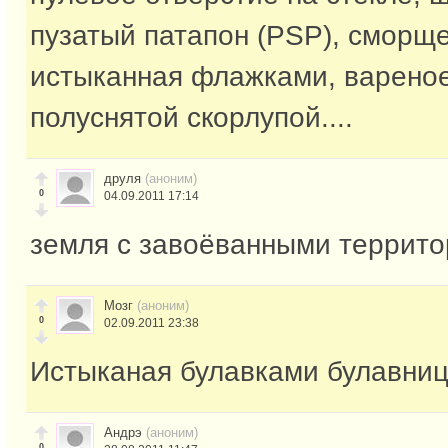
пузатый патапон (PSP), сморщ
истыканная флажками, вареное
полуснятой скорлупой....
друля
(аноним)
0
04.09.2011 17:14
земля с завоёванными террит
Мозг
(аноним)
0
02.09.2011 23:38
Истыканая булавками булавница
Андрэ
(аноним)
0