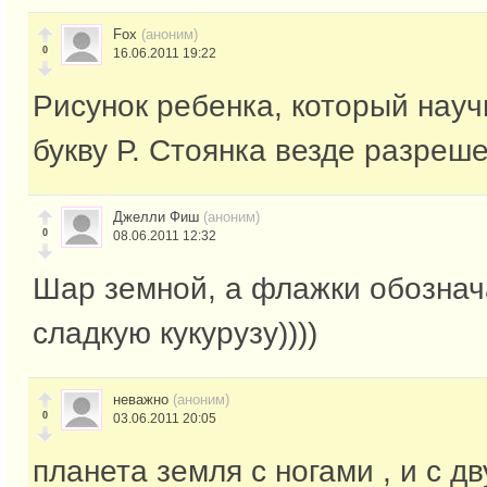
Fox
(аноним)
0
16.06.2011 19:22
Рисунок ребенка, который науч
букву Р. Стоянка везде разреше
Джелли Фиш
(аноним)
0
08.06.2011 12:32
Шар земной, а флажки обознач
сладкую кукурузу))))
неважно
(аноним)
0
03.06.2011 20:05
планета земля с ногами , и с д