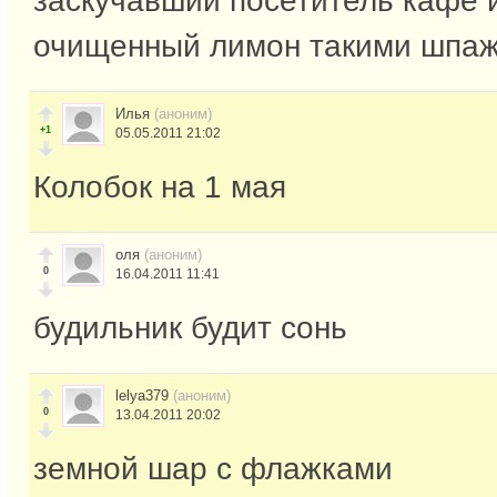
заскучавший посетитель кафе 
очищенный лимон такими шпа
Илья
(аноним)
+1
05.05.2011 21:02
Колобок на 1 мая
оля
(аноним)
0
16.04.2011 11:41
будильник будит сонь
lelya379
(аноним)
0
13.04.2011 20:02
земной шар с флажками