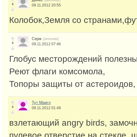
0
09.11.2012 20:55
Колобок,Земля со странами,ф
Серж
(аноним)
0
09.11.2012 07:46
Глобус месторождений полезны
Реют флаги комсомола,
Топоры защиты от астероидов,
Тут Мригл
0
09.11.2012 01:49
взлетающий angry birds, замоч
пулевое отверстие на стекле,