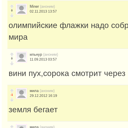
Miner
(аноним)
0
02.11.2013 13:57
олимпийские флажки надо собр
мира
ильнур
(аноним)
0
11.09.2013 03:57
вини пух,сорока смотрит через
мила
(аноним)
-1
29.12.2012 16:19
земля бегает
мила
(аноним)