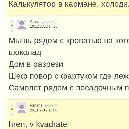
Калькулятор в кармане, холоди
Антон
(аноним)
0
10.12.2012 14:06
Мышь рядом с кроватью на кот
шоколад
Дом в разрези
Шеф повор с фартуком где леж
Самолет рядом с посадочным п
romaha
(аноним)
0
25.11.2012 16:08
hren, v kvadrate