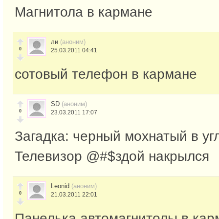
Магнитола в кармане
ли
(аноним)
0
25.03.2011 04:41
сотовый телефон в кармане
SD
(аноним)
0
23.03.2011 17:07
Загадка: черный мохнатый в уг
Телевизор @#$здой накрылся
Leonid
(аноним)
0
21.03.2011 22:01
Панелька автомагнитолы в кар