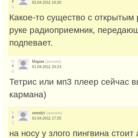
0
02.04.2011 10:20
Какое-то существо с открытым 
руке радиоприемник, передающ
подпевает.
Мария
(аноним)
0
01.04.2011 20:23
Тетрис или мп3 плеер сейчас в
кармана)
orendzi
(аноним)
0
01.04.2011 17:25
на носу у злого пингвина стоит