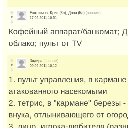
Екатерина, Крис (6л), Даня (5л)
(аноним)
0
17.06.2011 10:51
Кофейный аппарат/банкомат; Д
облако; пульт от TV
Задира
(аноним)
0
09.06.2011 10:12
1. пульт управления, в кармане
атакованного насекомыми
2. тетрис, в "кармане" березы 
внука, отлынивающего от огор
3. лицо, игрока-любителя (раз