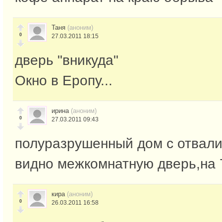
Таня
(аноним)
0
27.03.2011 18:15
дверь "вникуда"
Окно в Еропу...
ирина
(аноним)
0
27.03.2011 09:43
полуразрушенный дом с отвали
видно межкомнатную дверь,на 
кира
(аноним)
0
26.03.2011 16:58