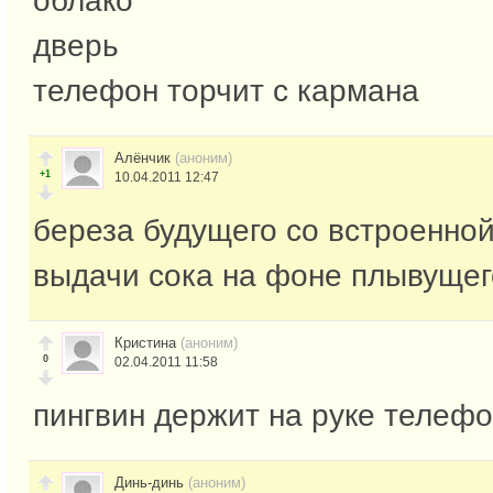
облако
дверь
телефон торчит с кармана
Алёнчик
(аноним)
+1
10.04.2011 12:47
береза будущего со встроенно
выдачи сока на фоне плывущег
Кристина
(аноним)
0
02.04.2011 11:58
пингвин держит на руке телефо
Динь-динь
(аноним)