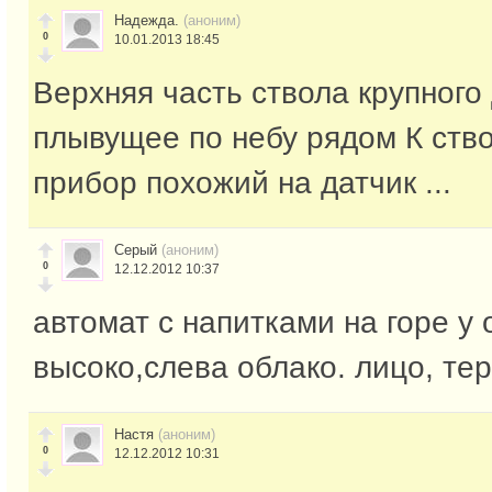
Надежда.
(аноним)
0
10.01.2013 18:45
Верхняя часть ствола крупного
плывущее по небу рядом К ств
прибор похожий на датчик ...
Серый
(аноним)
0
12.12.2012 10:37
автомат с напитками на горе у
высоко,слева облако. лицо, те
Настя
(аноним)
0
12.12.2012 10:31