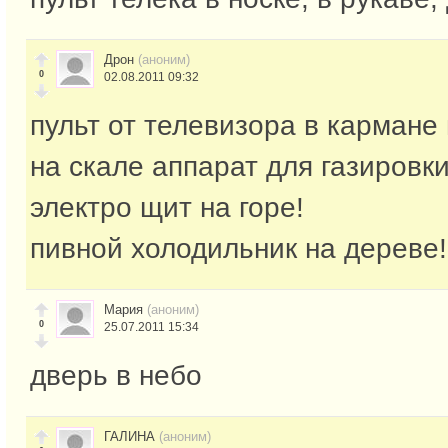
Дрон
(аноним)
0
02.08.2011 09:32
пульт от телевизора в кармане
на скале аппарат для газировк
электро щит на горе!
пивной холодильник на дереве!
Мария
(аноним)
0
25.07.2011 15:34
дверь в небо
ГАЛИНА
(аноним)