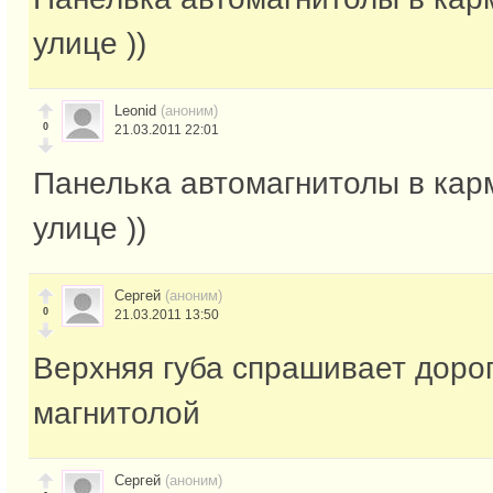
улице ))
Leonid
(аноним)
0
21.03.2011 22:01
Панелька автомагнитолы в кар
улице ))
Сергей
(аноним)
0
21.03.2011 13:50
Верхняя губа спрашивает дорог
магнитолой
Сергей
(аноним)