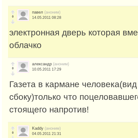
павел
(аноним)
0
14.05.2011 08:28
электронная дверь которая вме
облачко
александр
(аноним)
0
10.05.2011 17:29
Газета в кармане человека(вид
сбоку)только что поцеловавшег
стоящего напротив!
Kaddy
(аноним)
0
04.05.2011 21:31