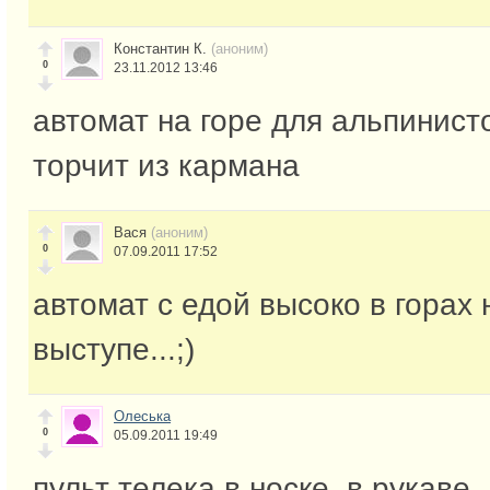
Константин К.
(аноним)
0
23.11.2012 13:46
автомат на горе для альпинист
торчит из кармана
Вася
(аноним)
0
07.09.2011 17:52
автомат с едой высоко в горах
выступе...;)
Олеська
0
05.09.2011 19:49
пульт телека в носке, в рукаве,