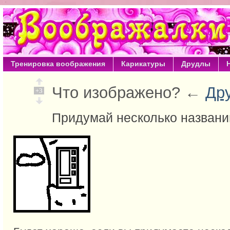
Тренировка воображения
Карикатуры
Друдлы
Что изображено? ←
Др
+3
Придумай несколько названи