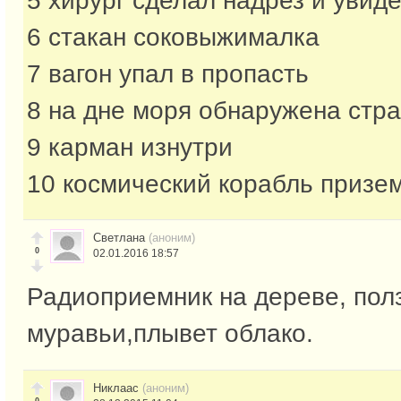
5 хирург сделал надрез и увиде
6 стакан соковыжималка
7 вагон упал в пропасть
8 на дне моря обнаружена стр
9 карман изнутри
10 космический корабль призе
Светлана
(аноним)
0
02.01.2016 18:57
Радиоприемник на дереве, пол
муравьи,плывет облако.
Никлаас
(аноним)