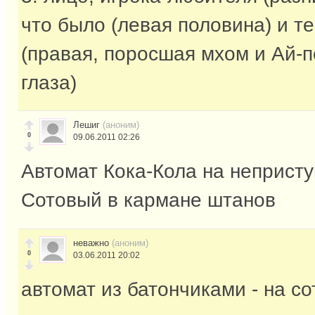
что было (левая половина) и те
(правая, поросшая мхом и Ай-
глаза)
Лешиг
(аноним)
0
09.06.2011 02:26
Автомат Кока-Кола на непристу
Сотовый в кармане штанов
неважно
(аноним)
0
03.06.2011 20:02
автомат из батончиками - на с