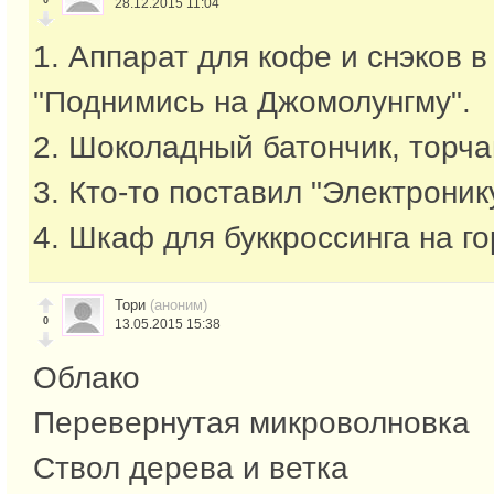
0
28.12.2015 11:04
1. Аппарат для кофе и снэков в
"Поднимись на Джомолунгму".
2. Шоколадный батончик, торч
3. Кто-то поставил "Электронику
4. Шкаф для буккроссинга на го
Тори
(аноним)
0
13.05.2015 15:38
Облако
Перевернутая микроволновка
Ствол дерева и ветка