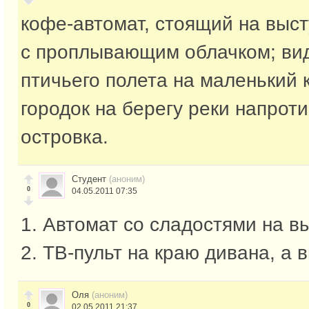
кофе-автомат, стоящий на выс
с проплывающим облачком; вид
птичьего полета на маленький
городок на берегу реки напрот
островка.
Студент
(аноним)
0
04.05.2011 07:35
1. Автомат со сладостями на вы
2. ТВ-пульт на краю дивана, а 
Оля
(аноним)
0
02.05.2011 21:37