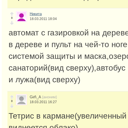
Никита
0
18.03.2011 18:04
автомат с газировкой на дерев
в дереве и пульт на чей-то ног
системой защиты и маска,озер
санаторий(вид сверху),автобус 
и лужа(вид сверху)
Girl\_A
(аноним)
0
18.03.2011 16:27
Тетрис в кармане(увеличенный
виднеется облако)