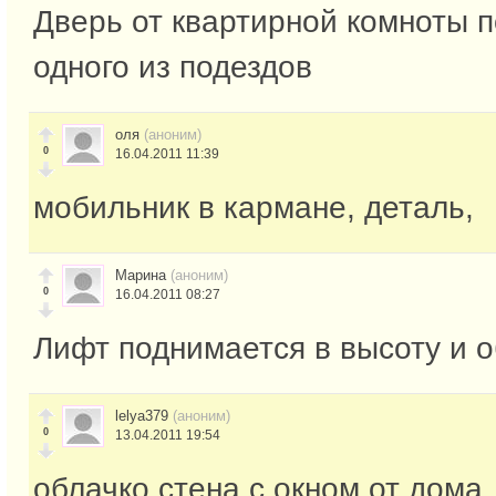
Дверь от квартирной комноты 
одного из подездов
оля
(аноним)
0
16.04.2011 11:39
мобильник в кармане, деталь,
Марина
(аноним)
0
16.04.2011 08:27
Лифт поднимается в высоту и 
lelya379
(аноним)
0
13.04.2011 19:54
облачко стена с окном от дома.