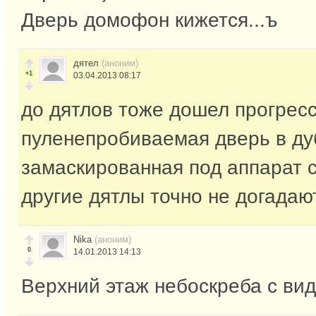
Дверь домофон кижется...ъ
дятел
(аноним)
+1
03.04.2013 08:17
до дятлов тоже дошел прогресс
пуленепробиваемая дверь в ду
замаскированная под аппарат с
другие дятлы точно не догадают
Nika
(аноним)
0
14.01.2013 14:13
Верхний этаж небоскреба с ви