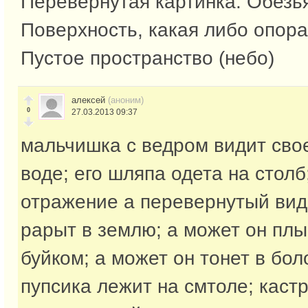
Перевернутая картинка: Обезь
Поверхность, какая либо опора
Пустое пространство (небо)
алексей
(аноним)
0
27.03.2013 09:37
мальчишка с ведром видит сво
воде; его шляпа одета на столб
отражение а перевернутый вид,
рарыт в землю; а может он плы
буйком; а может он тонет в бол
пупсика лежит на смтоле; каст