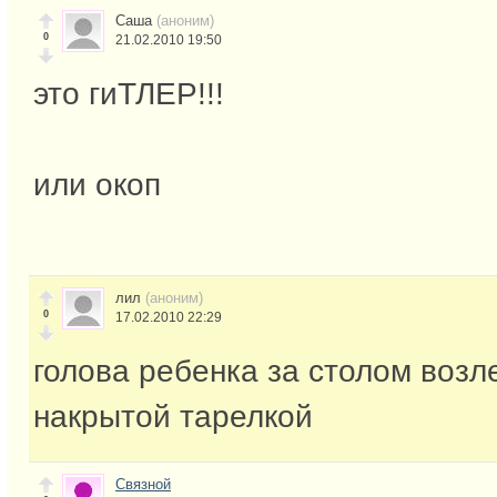
Саша
(аноним)
0
21.02.2010 19:50
это гиТЛЕР!!!
или окоп
лил
(аноним)
0
17.02.2010 22:29
голова ребенка за столом возл
накрытой тарелкой
Связной