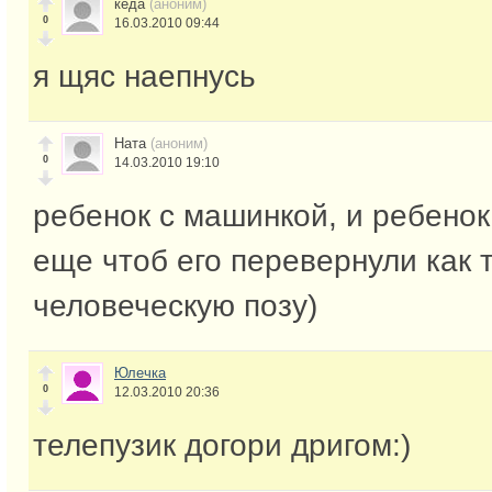
кеда
(аноним)
0
16.03.2010 09:44
я щяс наепнусь
Ната
(аноним)
0
14.03.2010 19:10
ребенок с машинкой, и ребенок
еще чтоб его перевернули как т
человеческую позу)
Юлечка
0
12.03.2010 20:36
телепузик догори дригом:)