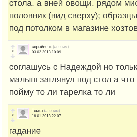
стола, а вней овощи, рядом ми
половник (вид сверху); образц
под потолком в магазине хозто
серыйволк
(аноним)
0
03.03.2013 10:09
соглашусь с Надеждой но тольк
малыш заглянул под стол а что
пойму то ли тарелка то ли
Темка
(аноним)
0
18.01.2013 22:07
гадание