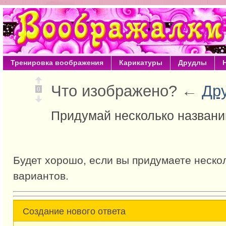
Тренировка воображения
Карикатуры
Друдлы
Что изображено? ←
Др
0
Придумай несколько названи
Будет хорошо, если вы придумаете неско
вариантов.
Создание нового ответа