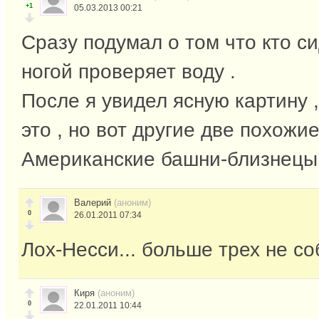
+1
05.03.2013 00:21
Сразу подумал о том что кто си
ногой проверяет воду .
После я увидел ясную картину ,
это , но вот другие две похожие
Американские башни-близнецы 
Валерий
(аноним)
0
26.01.2011 07:34
Лох-Несси... больше трех не соб
Киря
(аноним)
0
22.01.2011 10:44