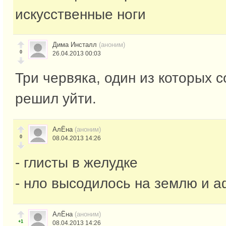
искусственные ноги
Дима Инсталл
(аноним)
0
26.04.2013 00:03
Три червяка, один из которых 
решил уйти.
АлЁна
(аноним)
0
08.04.2013 14:26
- глисты в желудке
- нло высодилось на землю и а
АлЁна
(аноним)
+1
08.04.2013 14:26