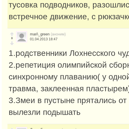
тусовка подводников, разошлис
встречное движение, с рюкзач
mari\_green
(аноним)
0
01.04.2013 18:47
1.родственники Лохнесского ч
2.репетиция олимпийской сбор
синхронному плаванию( у одно
травма, заклеенная пластырем
3.Змеи в пустыне прятались от
вылезли подышать