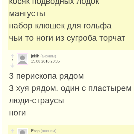
косяк подводных лодок
мангусты
набор клюшек для гольфа
чьи то ноги из сугроба торчат
jnklh
(аноним)
0
15.08.2010 20:35
3 перископа рядом
3 хуя рядом. один с пластырем 
люди-страусы
ноги
Егор
(аноним)