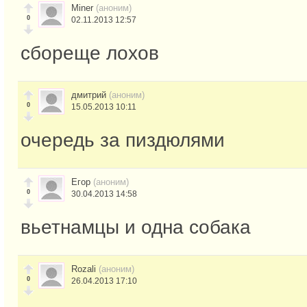
Miner
(аноним)
0
02.11.2013 12:57
сбореще лохов
дмитрий
(аноним)
0
15.05.2013 10:11
очередь за пиздюлями
Егор
(аноним)
0
30.04.2013 14:58
вьетнамцы и одна собака
Rozali
(аноним)
0
26.04.2013 17:10