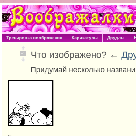
Тренировка воображения
Карикатуры
Друдлы
Что изображено? ←
Др
+1
Придумай несколько названи