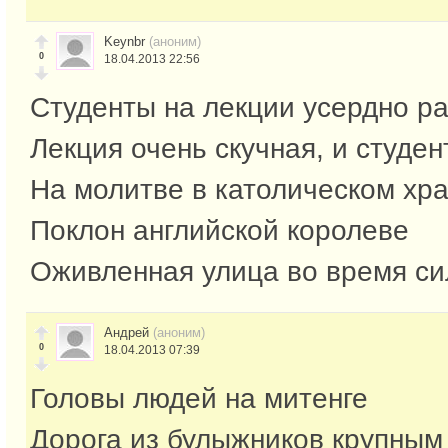
Keynbr
(аноним)
0
18.04.2013 22:56
Студенты на лекции усердно р
Лекция очень скучная, и студен
На молитве в католическом хр
Поклон английской королеве
Оживленная улица во время си
Андрей
(аноним)
0
18.04.2013 07:39
Головы людей на митенге
Дорога из булыжников крупным