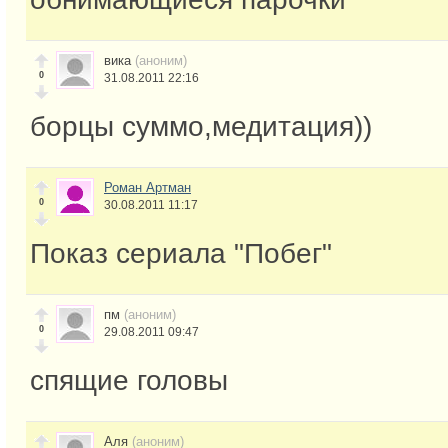
вика
(аноним)
0
31.08.2011 22:16
борцы суммо,медитация))
Роман Артман
0
30.08.2011 11:17
Показ сериала "Побег"
пм
(аноним)
0
29.08.2011 09:47
спящие головы
Аля
(аноним)