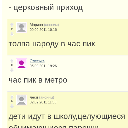
- церковный приход
Марина
(аноним)
0
09.09.2011 10:16
толпа народу в час пик
Олеська
0
05.09.2011 19:26
час пик в метро
леся
(аноним)
0
02.09.2011 11:38
дети идут в школу,целующиеся 
обнимающиеся парочки