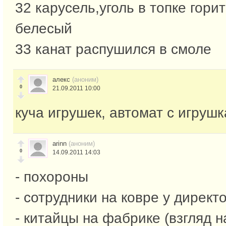
32 карусель,уголь в топке гори
белесый
33 канат распушился в смоле
алекс
(аноним)
0
21.09.2011 10:00
куча игрушек, автомат с игрушк
arinn
(аноним)
0
14.09.2011 14:03
- похороны
- сотрудники на ковре у директо
- китайцы на фабрике (взгляд н