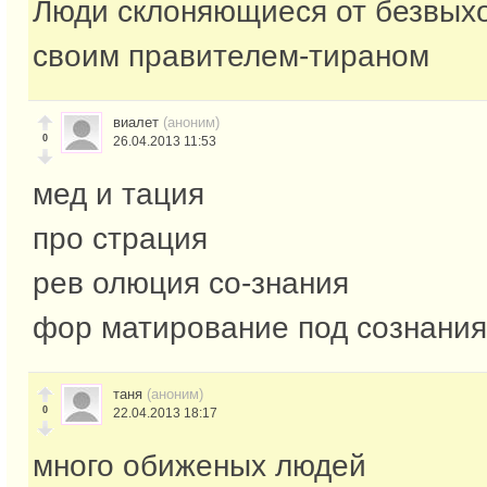
Люди склоняющиеся от безвых
своим правителем-тираном
виалет
(аноним)
0
26.04.2013 11:53
мед и тация
про страция
рев олюция со-знания
фор матирование под сознания
таня
(аноним)
0
22.04.2013 18:17
много обиженых людей