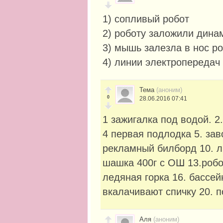
1) сопливый робот
2) роботу заложили дина
3) мышь залезла в нос р
4) линии электропередач 
Тема
(аноним)
0
28.06.2016 07:41
1 зажигалка под водой. 2
4 первая подлодка 5. заво
рекламный билборд 10. л
шашка 400г с ОШ 13.робот
ледяная горка 16. бассей
вкалачивают спичку 20. п
Аля
(аноним)