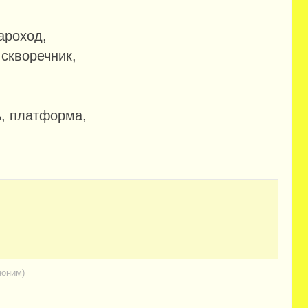
пароход,
 скворечник,
ь, платформа,
ноним)