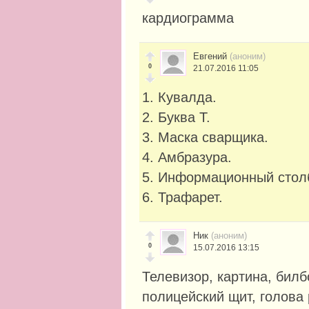
кардиограмма
Евгений
(аноним)
0
21.07.2016 11:05
1. Кувалда.
2. Буква Т.
3. Маска сварщика.
4. Амбразура.
5. Информационный стол
6. Трафарет.
Ник
(аноним)
0
15.07.2016 13:15
Телевизор, картина, билб
полицейский щит, голова 