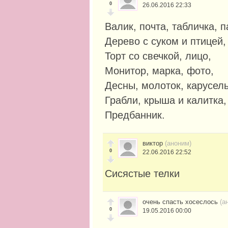
0
26.06.2016 22:33
Валик, почта, табличка, 
Дерево с суком и птицей,
Торт со свечкой, лицо,
Монитор, марка, фото,
Десны, молоток, карусел
Грабли, крыша и калитка,
Предбанник.
виктор
(аноним)
0
22.06.2016 22:52
Сисястые телки
очень спасть хосеслось
(а
0
19.05.2016 00:00