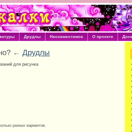
катуры
Друдлы
Несовместимое
О проекте
Дос
ено? ←
Друдлы
ваний для рисунка
колько разных вариантов.