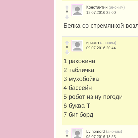
Константин
(аноним)
0
12.07.2016 22:00
Белка со стремянкой возл
ириска
(аноним)
0
09.07.2016 20:44
1 раковина
2 табличка
3 мухобойка
4 бассейн
5 робот из ну погоди
6 буква Т
7 биг борд
Lvinomord
(аноним)
0
05.07.2016 13:53