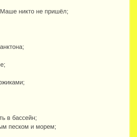
к Маше никто не пришёл;
анктона;
е;
ржиками;
ть в бассейн;
ым песком и морем;