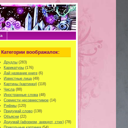
ка
Категории воображалок:
Друдлы
(283)
Карикатуры
(176)
Дай название книге
(6)
Известные лица
(49)
Картины (картинки)
(118)
Числа
(88)
Иностранные слова
(48)
Совмести несовместимое
(14)
Рифмы
(120)
Придумай слово
(138)
Объясни
(22)
Додумай (афоризм, анекдот, стих)
(78)
Прикольные картинки
(54)