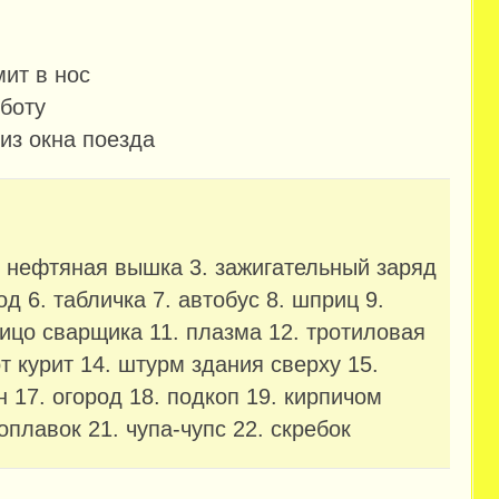
мит в нос
оботу
из окна поезда
. нефтяная вышка 3. зажигательный заряд
д 6. табличка 7. автобус 8. шприц 9.
ицо сварщика 11. плазма 12. тротиловая
 курит 14. штурм здания сверху 15.
н 17. огород 18. подкоп 19. кирпичом
оплавок 21. чупа-чупс 22. скребок