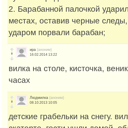
2. Барабанной палочкой ударил
местах, оставив черные следы,
ударом порвали барабан;
ира
(аноним)
0
16.02.2014 13:22
вилка на столе, кисточка, веник
часах
Людмилка
(аноним)
0
08.10.2013 10:05
детские грабельки на снегу. ви