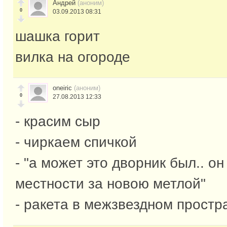
Андрей
(аноним)
0
03.09.2013 08:31
шашка горит
вилка на огороде
oneiric
(аноним)
0
27.08.2013 12:33
- красим сыр
- чиркаем спичкой
- "а может это дворник был.. о
местности за новою метлой"
- ракета в межзвездном простр