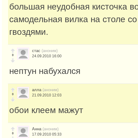
большая неудобная кисточка во
самодельная вилка на столе с
гвоздями.
стас
(аноним)
0
24.09.2010 16:00
нептун набухался
алла
(аноним)
0
21.09.2010 12:03
обои клеем мажут
Анна
(аноним)
0
17.09.2010 05:33