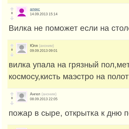
алекс
0
14.09.2013 15:14
Вилка не поможет если на стол
Юля
(аноним)
0
09.09.2013 09:01
вилка упала на грязный пол,ме
космосу,кисть маэстро на поло
Ангел
(аноним)
0
08.09.2013 22:05
пожар в сыре, открытка к дню 