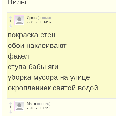
Вилы
Ирина
(аноним)
0
27.01.2011 14:02
покраска стен
обои наклеивают
факел
ступа бабы яги
уборка мусора на улице
окроплениек святой водой
Маша
(аноним)
0
26.01.2011 09:09