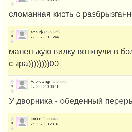
сломанная кисть с разбрызган
тфвнф
(аноним)
0
27.09.2010 15:44
маленькую вилку воткнули в бо
сыра))))))))00
Александр
(аноним)
0
27.09.2010 06:11
У дворника - обеденный перер
алёна
(аноним)
0
26.09.2010 20:07