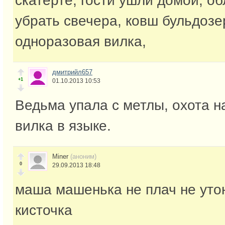
скатерте, гости ушли домой, о
убрать свечера, ковш бульдозе
одноразовая вилка,
дмитрийл657
+1
01.10.2013 10:53
Ведьма упала с метлы, охота н
вилка в языке.
Miner
(аноним)
0
29.09.2013 18:48
маша машенька не плач не уто
кисточка