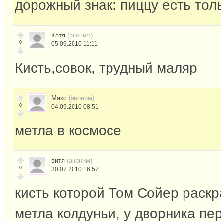
дорожный знак: пиццу есть тол
Катя
(аноним)
0
05.09.2010 11:11
Кисть,совок, трудный маляр
Макс
(аноним)
0
04.09.2010 08:51
метла в космосе
витя
(аноним)
0
30.07.2010 16:57
кисть которой Том Сойер раск
метла колдуньи, у дворника пе