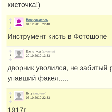
кисточка!)
Воображатель
0
01.12.2010 22:48
Инструмент кисть в Фотошопе
Василиса
(аноним)
0
29.10.2010 13:33
дворник уволился, не забитый р
упавший факел.....
Ibriz
(аноним)
0
05.10.2010 22:33
1917г