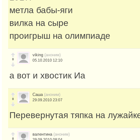
метла бабы-яги
вилка на сыре
проигрыш на олимпиаде
viking
(аноним)
0
05.10.2010 12:10
а вот и хвостик Иа
Саша
(аноним)
0
29.09.2010 23:07
Перевернутая тяпка на лужайке
валентина
(аноним)
0
29.09.2010 08:04