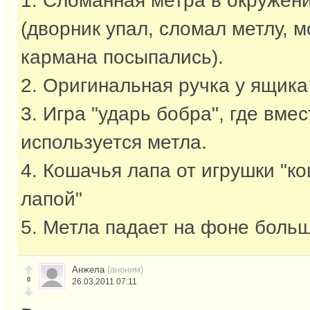
1. Сломанная метра в окружен
(дворник упал, сломал метлу, м
кармана посыпались).
2. Оригинальная ручка у ящика
3. Игра "ударь бобра", где вме
используется метла.
4. Кошачья лапа от игрушки "к
лапой"
5. Метла падает на фоне больш
Анжела
(аноним)
0
26.03.2011 07:11