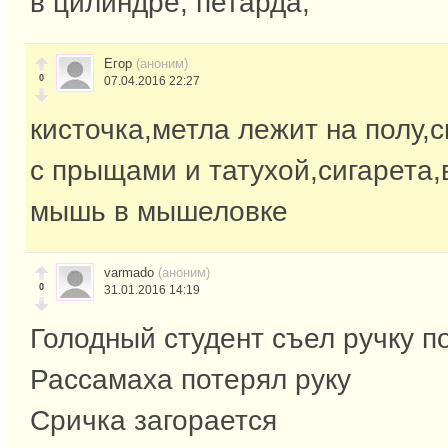
в цилиндре, петарда,
Егор
(аноним)
0
07.04.2016 22:27
кисточка,метла лежит на полу,с
с прыщами и татухой,сигарета,
мышь в мышеловке
varmado
(аноним)
0
31.01.2016 14:19
Голодный студент съел ручку п
Рассамаха потерял руку
Сричка загорается