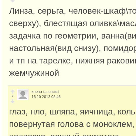
Линза, серьга, человек-шкаф\то
сверху), блестящая оливка\мас
задачка по геометрии, ванна(ви
настольная(вид снизу), помидо
и тп на тарелке, нижняя раков
жемчужиной
кнопа
(аноним)
0
16.10.2013 08:46
глаз, нло, шляпа, яичница, коль
повернутая голова с моноклем,