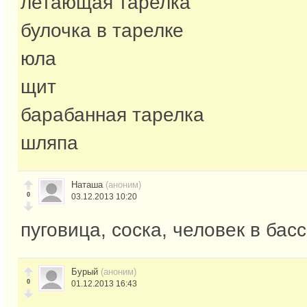
летающая тарелка
булочка в тарелке
юла
щит
барабанная тарелка
шляпа
Наташа
(аноним)
0
03.12.2013 10:20
пуговица, соска, человек в бас
Бурый
(аноним)
0
01.12.2013 16:43