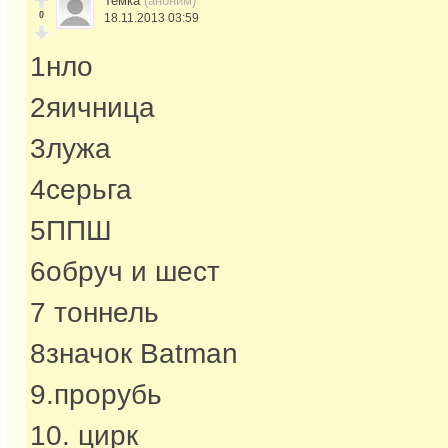
Темка
(аноним)
0
18.11.2013 03:59
1нло
2яичница
3лужа
4серьга
5ППШ
6обруч и шест
7 тоннель
8значок Batman
9.прорубь
10. цирк