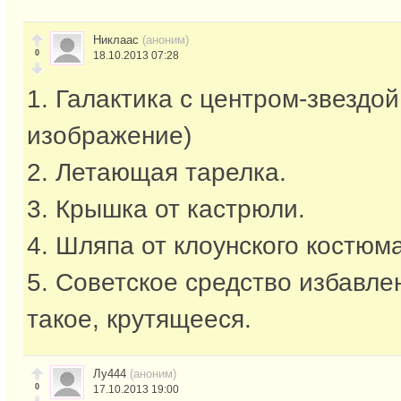
Никлаас
(аноним)
0
18.10.2013 07:28
1. Галактика с центром-звездо
изображение)
2. Летающая тарелка.
3. Крышка от кастрюли.
4. Шляпа от клоунского костюма
5. Советское средство избавлен
такое, крутящееся.
Лу444
(аноним)
0
17.10.2013 19:00