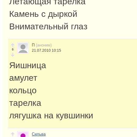
Летающая тарелка
Камень с дыркой
Внимательный глаз
П
(аноним)
0
21.07.2010 10:15
Яишница
амулет
кольцо
тарелка
лягушка на кувшинки
Сильва