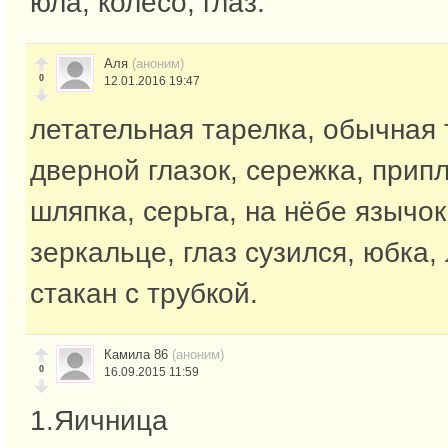
юла, колесо, глаз.
Аля
(аноним)
0
12.01.2016 19:47
летательная тарелка, обычная 
дверной глазок, сережка, прип
шляпка, серьга, на нёбе язычок
зеркальце, глаз сузился, юбка,
стакан с трубкой.
Камила 86
(аноним)
0
16.09.2015 11:59
1.Яичница