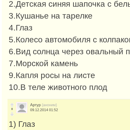
2.Детская синяя шапочка с бе
3.Кушанье на тарелке
4.Глаз
5.Колесо автомобиля с колпак
6.Вид солнца через овальный п
7.Морской камень
9.Капля росы на листе
10.В теле животного плод
Артур
(аноним)
0
09.12.2014 01:52
1) Глаз