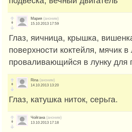
подвеска, вечный двигатель
Мария
(аноним)
0
15.10.2013 17:59
Глаз, яичница, крышка, вишенк
поверхности коктейля, мячик в 
проваливающийся в лунку для 
Rina
(аноним)
0
14.10.2013 13:20
Глаз, катушка ниток, серьга.
Чойгана
(аноним)
0
13.10.2013 17:18