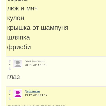
люк и мяч
кулон
крышка от шампуня
шляпка
фрисби
соня
(аноним)
0
20.01.2014 16:10
глаз
Дартаньян
0
13.12.2013 21:17