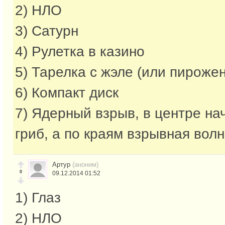
2) НЛО
3) Сатурн
4) Рулетка в казино
5) Тарелка с жэле (или пирожен
6) Компакт диск
7) Ядерный взрыв, в центре на
гриб, а по краям взрывная вол
Артур
(аноним)
0
09.12.2014 01:52
1) Глаз
2) НЛО