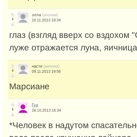
элла
(аноним)
0
10.11.2013 19:34
глаз (взгляд вверх со вздохом "
луже отражается луна, яичница
настя
(аноним)
0
09.11.2013 19:56
Марсиане
Гуд
0
28.10.2013 16:34
*Человек в надутом спасательн