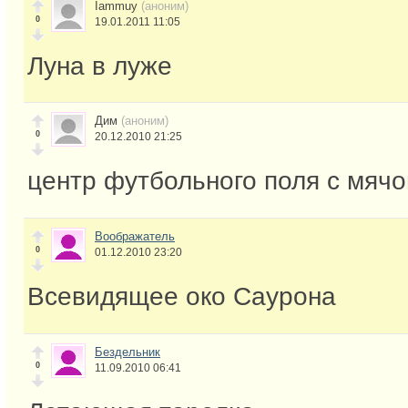
Iammuy
(аноним)
0
19.01.2011 11:05
Луна в луже
Дим
(аноним)
0
20.12.2010 21:25
центр футбольного поля с мячо
Воображатель
0
01.12.2010 23:20
Всевидящее око Саурона
Бездельник
0
11.09.2010 06:41