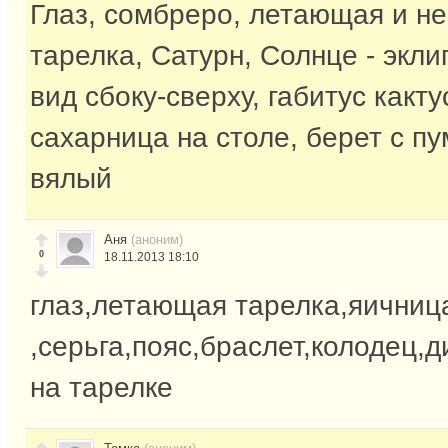
Глаз, сомбреро, летающая и не 
тарелка, Сатурн, Солнце - экли
вид сбоку-сверху, габитус какту
сахарница на столе, берет с п
вялый
Аня
(аноним)
0
18.11.2013 18:10
глаз,летающая тарелка,яичниц
,серьга,пояс,браслет,колодец,
на тарелке