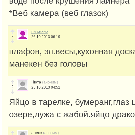
воде после крушения лайнера
*Веб камера (веб глазок)
пиноккио
0
26.10.2013 06:19
плафон, эл.весы,кухонная доск
манекен без головы
Нюта
(аноним)
0
25.10.2013 04:52
Яйцо в тарелке, бумеранг,глаз 
озере,лужа с жабой.яйцо драко
алекс
(аноним)