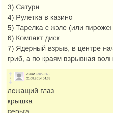
3) Сатурн
4) Рулетка в казино
5) Тарелка с жэле (или пирожен
6) Компакт диск
7) Ядерный взрыв, в центре на
гриб, а по краям взрывная вол
Айназ
(аноним)
0
21.08.2014 04:33
лежащий глаз
крышка
серьга