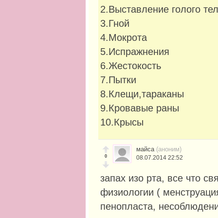
2.Выставление голого те
3.Гной
4.Мокрота
5.Испражнения
6.Жестокость
7.Пытки
8.Клещи,тараканы
9.Кровавые раны
10.Крысы
майса
(аноним)
0
08.07.2014 22:52
запах изо рта, все что с
физиологии ( менструация
пенопласта, несоблюдени