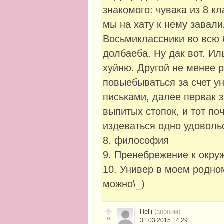
знакомого: чувака из 8 кл
мы на хату к нему завали
Восьмиклассники во всю 
долбаеба. Ну дак вот. И
хуйню. Другой не менее 
повыебываться за счет у
письками, далее первак 
выпитых стопок, и тот по
издеваться одно удоволь
8. философия
9. Пренебрежение к окр
10. Универ в моем родно
можно\_)
Helli
(аноним)
0
31.03.2015 14:29