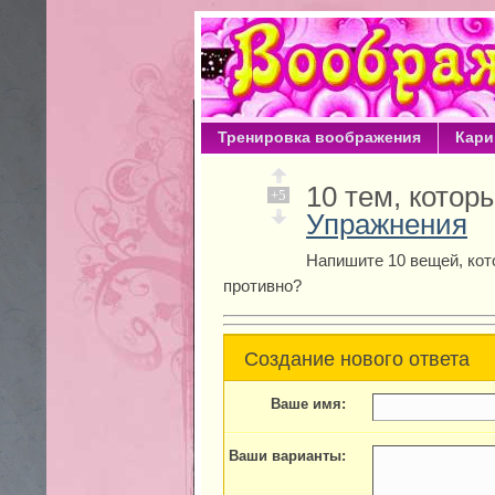
Тренировка воображения
Кари
10 тем, кото
+5
Упражнения
Напишите 10 вещей, ко
противно?
Создание нового ответа
Ваше имя:
Ваши варианты: