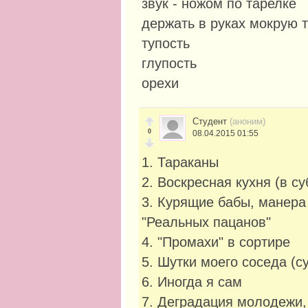
звук - ножом по тарелке
держать в руках мокрую 
тупость
глупость
орехи
Студент
(аноним)
0
08.04.2015 01:55
1. Тараканы
2. Воскресная кухня (в с
3. Курящие бабы, манера 
"Реальных пацанов"
4. "Промахи" в сортире
5. Шутки моего соседа (
6. Иногда я сам
7. Деградация молодежи, 