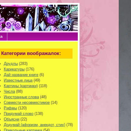
ка
Категории воображалок:
Друдлы
(283)
Карикатуры
(176)
Дай название книге
(6)
Известные лица
(49)
Картины (картинки)
(118)
Числа
(88)
Иностранные слова
(48)
Совмести несовместимое
(14)
Рифмы
(120)
Придумай слово
(138)
Объясни
(22)
Додумай (афоризм, анекдот, стих)
(78)
Прикольные картинки
(54)