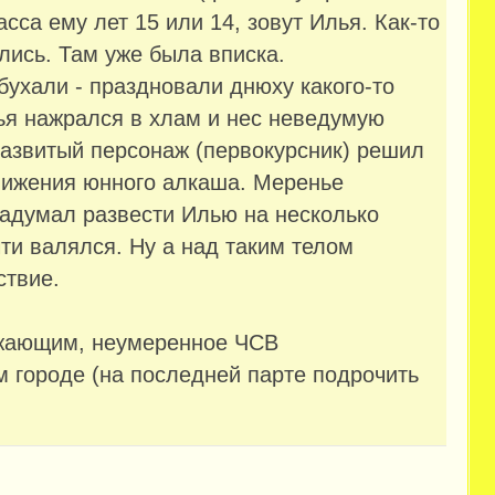
асса ему лет 15 или 14, зовут Илья. Как-то
лись. Там уже была вписка.
бухали - праздновали днюху какого-то
лья нажрался в хлам и нес неведумую
развитый персонаж (первокурсник) решил
нижения юнного алкаша. Меренье
задумал развести Илью на несколько
чти валялся. Ну а над таким телом
ствие.
ужающим, неумеренное ЧСВ
м городе (на последней парте подрочить