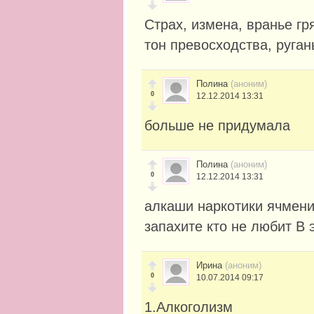
Страх, измена, вранье гря
тон превосходства, руган
Полина
(аноним)
0
12.12.2014 13:31
больше не придумала
Полина
(аноним)
0
12.12.2014 13:31
алкаши наркотики ячмени
запахите кто не любит В 
Ирина
(аноним)
0
10.07.2014 09:17
1.Алкоголизм