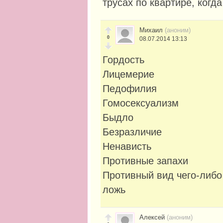
трусах по квартире, когд
Михаил
(аноним)
0
08.07.2014 13:13
Гордость
Лицемерие
Педофилия
Гомосексуализм
Быдло
Безразличие
Ненависть
Противные запахи
Противный вид чего-либо
ложь
Алексей
(аноним)