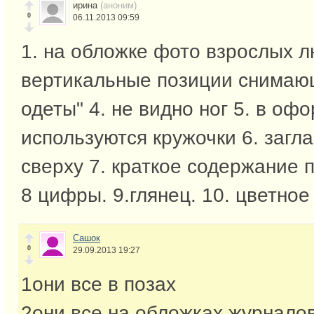
ирина
(аноним)
0
06.11.2013 09:59
1. на обложке фото взрослых л
вертикальные позиции снимающ
одеты" 4. не видно ног 5. в оф
используются кружочки 6. загл
сверху 7. краткое содержание 
8 цифры. 9.глянец. 10. цветно
Сашок
0
29.09.2013 19:27
1они все в позах
2они все на обложках журнало