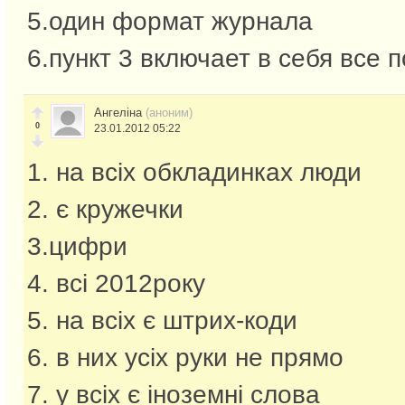
5.один формат журнала
6.пункт 3 включает в себя все 
Ангеліна
(аноним)
0
23.01.2012 05:22
1. на всіх обкладинках люди
2. є кружечки
3.цифри
4. всі 2012року
5. на всіх є штрих-коди
6. в них усіх руки не прямо
7. у всіх є іноземні слова