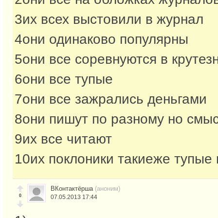
3их всех выстовили в журнал
4они одинаково популярны
5они все соревнуются в крутез
6они все тупые
7они все зажрались деньгами
8они пишут по разному но смы
9их все читают
10их поклоники такиеже тупые 
ВКонтактёрша
(аноним)
0
07.05.2013 17:44