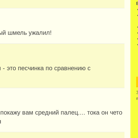
тый шмель ужалил!
 - это песчинка по сравнению с
я покажу вам средний палец.... тока он чето
я