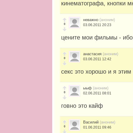
кинематографа, кнопки мн
неважно
(аноним)
0
03.06.2011 20:23
цените мои фильмы - ибо
анастасия
(аноним)
0
03.06.2011 12:42
секс это хорошо и я эти
ыыф
(аноним)
0
02.06.2011 08:01
говно это кайф
Василий
(аноним)
0
01.06.2011 09:46