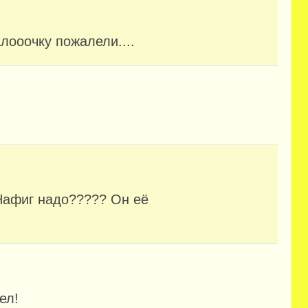
лооочку пожалели....
 Нафиг надо????? Он её
ел!