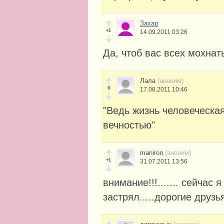
Захар
+1
14.09.2011 03:26
Да, чтоб вас всех мохна
Лала
(аноним)
0
17.08.2011 10:46
"Ведь жизнь человеческая
вечностью"
maniron
(аноним)
+1
31.07.2011 13:56
внимание!!!....... сейчас 
застрял.....дорогие друзь