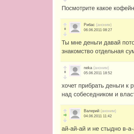
Посмотрите какое кофейно
Рибас
(аноним)
0
06.06.2011 08:27
Ты мне деньги давай пото
знакомство отдельная су
neka
(аноним)
0
05.06.2011 18:52
хочет прибрать деньги к
над собеседником и влас
Валерий
(аноним)
+3
04.06.2011 11:42
ай-ай-ай и не стыдно в-а