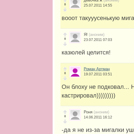
девочка ж
(аноним)
0
25.07.2011 14:55
вооот такууусенькую мига
Я!
(аноним)
0
23.07.2011 07:03
казюлей целится!
Роман Артман
0
19.07.2011 03:51
Он блоху не подковал...
кастрировал)))))))))
Роня
(аноним)
0
14.06.2011 16:12
-да я не из-за мигалки уш