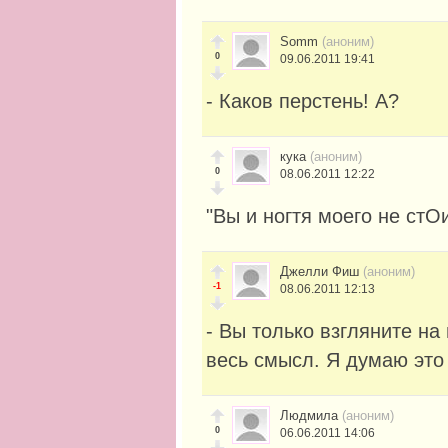
Somm
(аноним)
0
09.06.2011 19:41
- Каков перстень! А?
кука
(аноним)
0
08.06.2011 12:22
"Вы и ногтя моего не стОи
Джелли Фиш
(аноним)
-1
08.06.2011 12:13
- Вы только взгляните на
весь смысл. Я думаю это
Людмила
(аноним)
0
06.06.2011 14:06