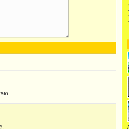
таю
е.