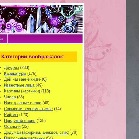
ка
Категории воображалок:
Друдлы
(283)
Карикатуры
(176)
Дай название книге
(6)
Известные лица
(49)
Картины (картинки)
(118)
Числа
(88)
Иностранные слова
(48)
Совмести несовместимое
(14)
Рифмы
(120)
Придумай слово
(138)
Объясни
(22)
Додумай (афоризм, анекдот, стих)
(78)
Прикольные картинки
(54)