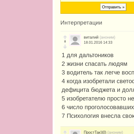
Интерпретации
виталий
(аноним)
0
18.01.2016 14:33
1 для дальтоников
2 жизни спасать людям
3 водитель так легче во
4 когда изобретали свет
дефицита бюджета и долл
5 изобретателю просто н
6 число проголосовавших
7 Психология внесла сво
ПростТак))0)
(аноним)