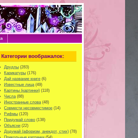
ка
Категории воображалок:
Друдлы
(283)
Карикатуры
(176)
Дай название книге
(6)
Известные лица
(49)
Картины (картинки)
(118)
Числа
(88)
Иностранные слова
(48)
Совмести несовместимое
(14)
Рифмы
(120)
Придумай слово
(138)
Объясни
(22)
Додумай (афоризм, анекдот, стих)
(78)
Прикольные картинки
(54)