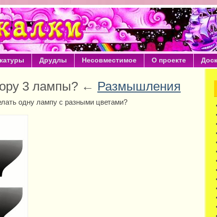
катуры
Друдлы
Несовместимое
О проекте
Дос
фору 3 лампы? ←
Размышления
лать одну лампу с разными цветами?