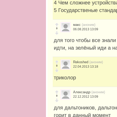
4 Чем сложнее устройств
5 Государственые станд
макс
(аноним)
0
06.08.2013 13:09
для того чтобы все знали
идти, на зелёный иди а н
Rekoshed
(аноним)
0
22.04.2013 13:18
триколор
Александр
(аноним)
0
22.12.2012 13:09
для дальтоников, дальтон
горит в данный момент