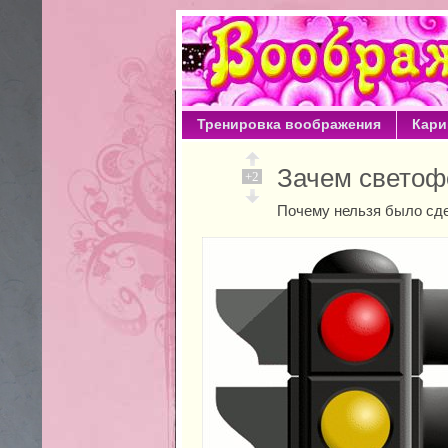
Тренировка воображения
Кари
Зачем свето
+2
Почему нельзя было сде