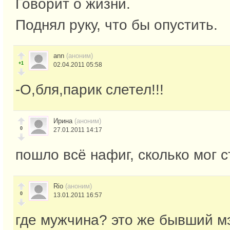
Говорит о жизни.
Поднял руку, что бы опустить.
ann
(аноним)
+1
02.04.2011 05:58
-О,бля,парик слетел!!!
Ирина
(аноним)
0
27.01.2011 14:17
пошло всё нафиг, сколько мог с
Rio
(аноним)
0
13.01.2011 16:57
где мужчина? это же бывший м