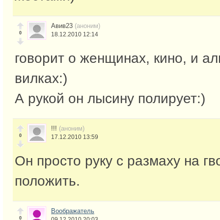
Авив23
(аноним)
0
18.12.2010 12:14
говорит о женщинах, кино, и 
вилках:)
А рукой он лысину полирует:)
!!!
(аноним)
0
17.12.2010 13:59
Он просто руку с размаху на гв
положить.
Воображатель
0
09.12.2010 20:03