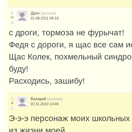
Дрон
(аноним)
+1
01.08.2011 09:18
с дроги, тормоза не фурычат!
Федя с дороги, я щас все сам 
Щас Колек, похмельный синдро
буду!
Расходись, зашибу!
Валерий
(аноним)
0
02.11.2010 13:49
Э-э-э персонаж моих школьных
из жизни моей