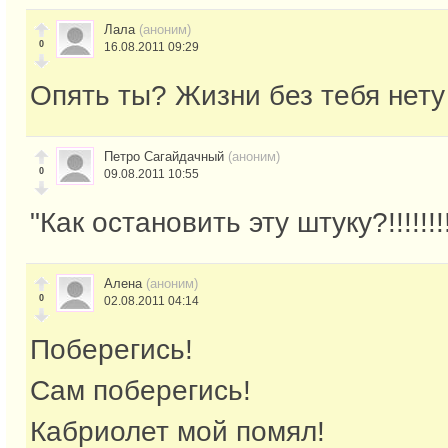
Лала
(аноним)
0
16.08.2011 09:29
Опять ты? Жизни без тебя нету
Петро Сагайдачный
(аноним)
0
09.08.2011 10:55
"Как остановить эту штуку?!!!!!!!!!
Алена
(аноним)
0
02.08.2011 04:14
Поберегись!
Сам поберегись!
Кабриолет мой помял!