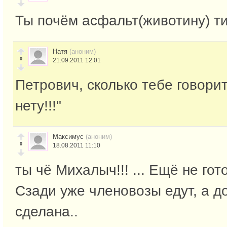
Ты почём асфальт(животину) т
Натя
(аноним)
0
21.09.2011 12:01
Петрович, сколько тебе говори
нету!!!"
Максимус
(аноним)
0
18.08.2011 11:10
ты чё Михалыч!!! ... Ещё не гот
Сзади уже членовозы едут, а д
сделана..