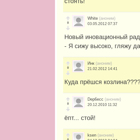
стоять!
White
(аноним)
0
03.05.2012 07:37
Новый иновационный рад
- Я сижу высоко, гляжу д
Инк
(аноним)
0
21.02.2012 14:41
Куда прёшся козлина????????
Dep6ecc
(аноним)
0
20.12.2010 11:32
ёпт... стой!
ksen
(аноним)
0