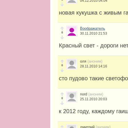
04.12.2010 04:04
новая кукушка с живым г
Воображатель
0
30.11.2010 21:53
Красный свет - дороги не
оля
(аноним)
0
28.11.2010 14:16
сто пудово такие светоф
nord
(аноним)
0
25.11.2010 20:03
к 2012 году, каждому гаи
дмитрий
(аноним)