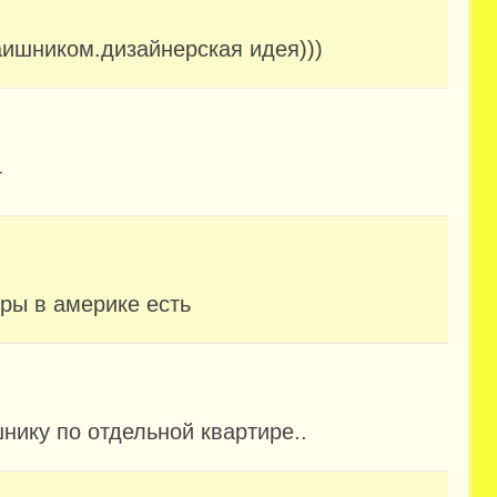
аишником.дизайнерская идея)))
т
оры в америке есть
шнику по отдельной квартире..