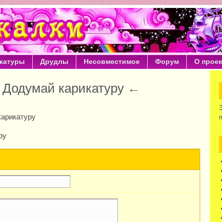
катуры
Друдлы
Несовместимое
Форум
О проек
 Додумай карикатуру ←
карикатуру