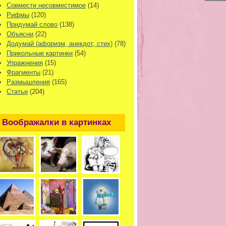
Совмести несовместимое
(14)
Рифмы
(120)
Придумай слово
(138)
Объясни
(22)
Додумай (афоризм, анекдот, стих)
(78)
Прикольные картинки
(54)
Упражнения
(15)
Фрагменты
(21)
Размышления
(165)
Статьи
(204)
Воображалки в картинках