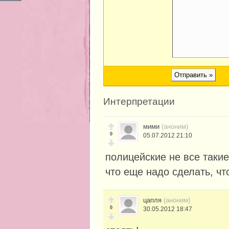
Интерпретации
мими
(аноним)
0
05.07.2012 21:10
полицейские не все такие
что еще надо сделать, чт
цапля
(аноним)
0
30.05.2012 18:47