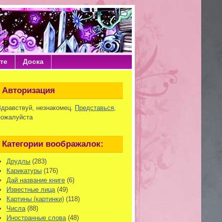
те
Доска
Авторизация
Здравствуй, незнакомец.
Представься
,
пожалуйста
Категории воображалок:
Друдлы
(283)
Карикатуры
(176)
Дай название книге
(6)
Известные лица
(49)
Картины (картинки)
(118)
Числа
(88)
Иностранные слова
(48)