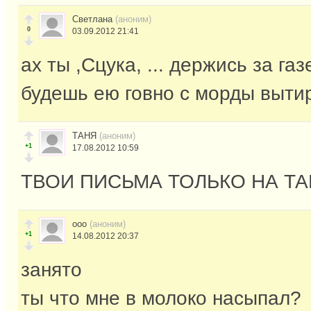
Светлана
(аноним)
0
03.09.2012 21:41
ах ты ,Сцука, ... держись за газ
будешь ею говно с морды выти
ТАНЯ
(аноним)
+1
17.08.2012 10:59
ТВОИ ПИСЬМА ТОЛЬКО НА Т
ооо
(аноним)
+1
14.08.2012 20:37
занято
ты что мне в молоко насыпал?