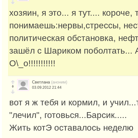
хозяин, я это... я тут.... короче,
понимаешь:нервы,стрессы, не
политическая обстановка, нефт
зашёл с Шариком поболтать...
О\_о!!!!!!!!!!!
Светлана
(аноним)
0
03.09.2012 21:44
вот я ж тебя и кормил, и учил..
"лечил", готовься...Барсик.....
Жить котЭ оставалось неделю