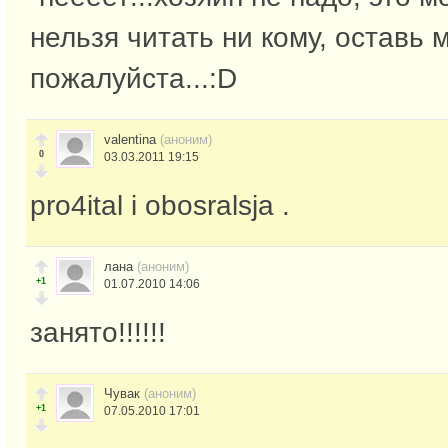
нельзя читать ни кому, оставь 
пожалуйста...:D
valentina
(аноним)
0
03.03.2011 19:15
pro4ital i obosralsja .
лана
(аноним)
+1
01.07.2010 14:06
занято!!!!!!
Чувак
(аноним)
+1
07.05.2010 17:01