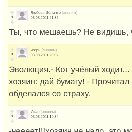
Любовь Величко
(аноним)
0
03.03.2011 21:32
Ты, что мешаешь? Не видишь, ч
игорь
(аноним)
0
03.03.2011 20:02
Эволюция.- Кот учёный ходит...
хозяин: дай бумагу! - Прочитал
обделался со страху.
Иван
(аноним)
0
03.03.2011 19:34
-неееет!!!хозяин не надо, это м