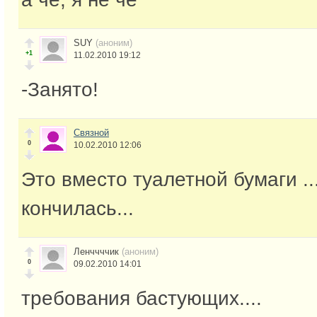
SUY
(аноним)
+1
11.02.2010 19:12
-Занято!
Связной
0
10.02.2010 12:06
Это вместо туалетной бумаги ..
кончилась...
Ленччччик
(аноним)
0
09.02.2010 14:01
требования бастующих....