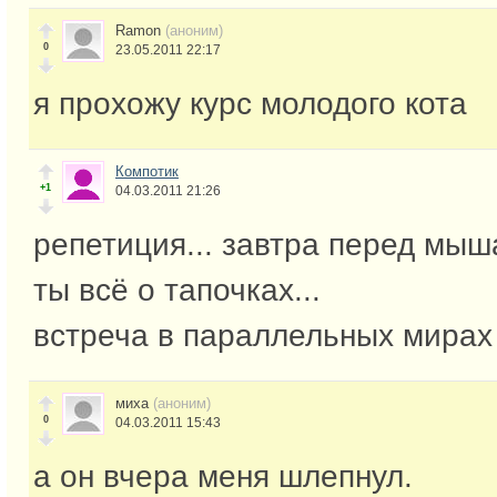
Ramon
(аноним)
0
23.05.2011 22:17
я прохожу курс молодого кота
Компотик
+1
04.03.2011 21:26
репетиция... завтра перед мыш
ты всё о тапочках...
встреча в параллельных мирах
миха
(аноним)
0
04.03.2011 15:43
а он вчера меня шлепнул.