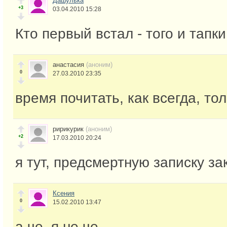
Дашулька
+3
03.04.2010 15:28
Кто первый встал - того и тапки
анастасия
(аноним)
0
27.03.2010 23:35
время почитать, как всегда, то
ририкурик
(аноним)
+2
17.03.2010 20:24
я тут, предсмертную записку за
Ксения
0
15.02.2010 13:47
а че, я не че