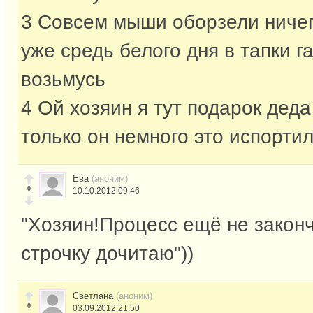
3 Совсем мыши оборзели ничег
уже средь белого дня в тапки га
возьмусь
4 Ой хозяин я тут подарок дед
только он немного это испорти
Ева
(аноним)
0
10.10.2012 09:46
"Хозяин!Процесс ещё не закон
строчку дочитаю"))
Светлана
(аноним)
0
03.09.2012 21:50