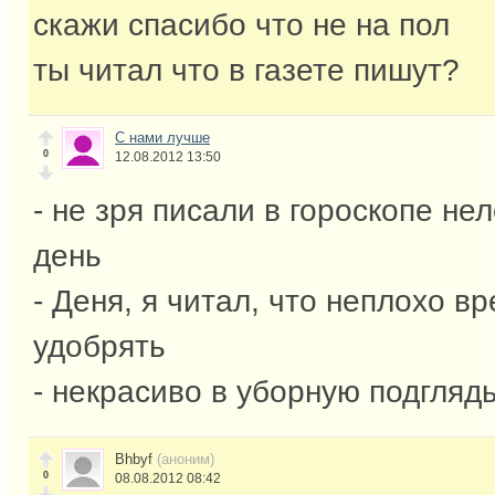
скажи спасибо что не на пол
ты читал что в газете пишут?
С нами лучше
0
12.08.2012 13:50
- не зря писали в гороскопе не
день
- Деня, я читал, что неплохо в
удобрять
- некрасиво в уборную подгляд
Bhbyf
(аноним)
0
08.08.2012 08:42