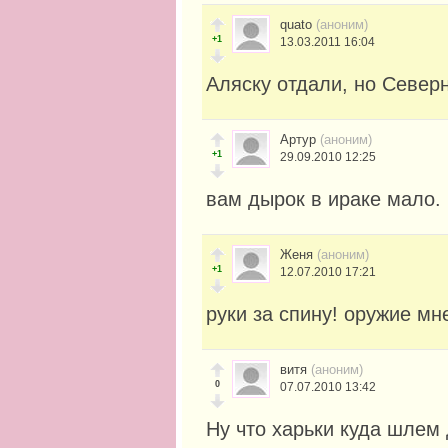
quato
(аноним)
+1
13.03.2011 16:04
Аляску отдали, но Север
Артур
(аноним)
+1
29.09.2010 12:25
вам дырок в ираке мало.
Женя
(аноним)
+1
12.07.2010 17:21
руки за спину! оружие мн
витя
(аноним)
0
07.07.2010 13:42
Ну что харьки куда шлем