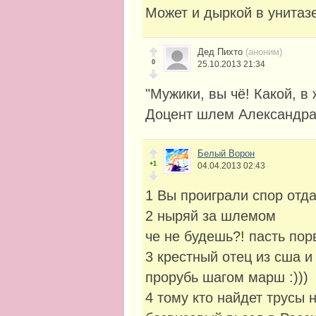
Может и дыркой в унитаз
Дед Пихто
(аноним)
0
25.10.2013 21:34
"Мужики, вы чё! Какой, в
Доцент шлем Александра 
Белый Ворон
+1
04.04.2013 02:43
1 Вы проиграли спор отд
2 ныряй за шлемом
че не будешь?! пасть пор
3 крестный отец из сша и
прорубь шагом марш :)))
4 тому кто найдет трусы 