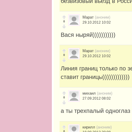
безвизовый вьезд в Росс
Марат
(аноним)
0
29.10.2012 10:02
Вася ныряй)))))))))))
Марат
(аноним)
0
29.10.2012 10:02
Линия границ только по з
ставит границы)))))))))))))
михаил
(аноним)
0
27.09.2012 08:02
а ты трехпалый одноглаз
кирилл
(аноним)
0