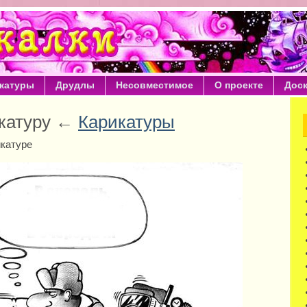
катуры
Друдлы
Несовместимое
О проекте
Дос
катуру ←
Карикатуры
икатуре