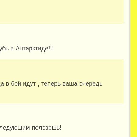
бь в Антарктиде!!!
а в бой идут , теперь ваша очередь
 следующим полезешь!