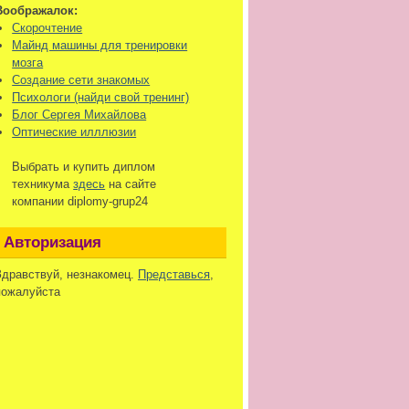
Воображалок:
Скорочтение
Майнд машины для тренировки
мозга
Создание сети знакомых
Психологи (найди свой тренинг)
Блог Сергея Михайлова
Оптические илллюзии
Выбрать и купить диплом
техникума
здесь
на сайте
компании diplomy-grup24
Авторизация
Здравствуй, незнакомец.
Представься
,
пожалуйста