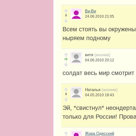
Ви-Ви
0
24.06.2010 21:05
Всем стоять вы окружены
ныряем подному
витя
(аноним)
+1
04.06.2010 20:12
солдат весь мир смотрит 
Наталья
(аноним)
0
04.05.2010 18:43
Эй, *свистнул* неондерт
только для России! Пров
Жора Одесский