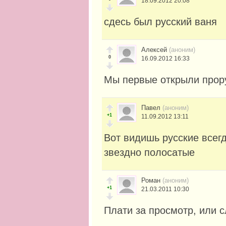
18.09.2012 20:08
сдесь был русский ваня
Алексей
(аноним)
0
16.09.2012 16:33
Мы первые открыли прору
Павел
(аноним)
+1
11.09.2012 13:11
Вот видишь русские всегд
звездно полосатые
Роман
(аноним)
+1
21.03.2011 10:30
Плати за просмотр, или