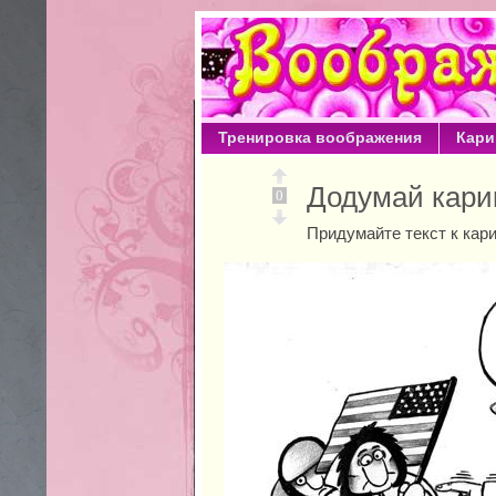
Тренировка воображения
Кари
Додумай кари
0
Придумайте текст к кар