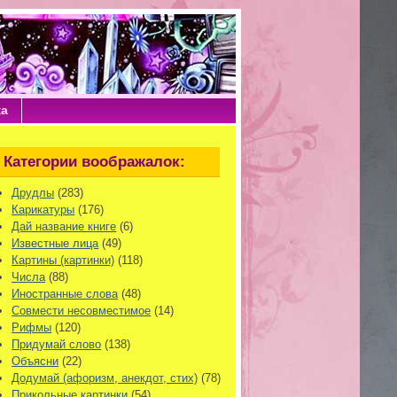
ка
Категории воображалок:
Друдлы
(283)
Карикатуры
(176)
Дай название книге
(6)
Известные лица
(49)
Картины (картинки)
(118)
Числа
(88)
Иностранные слова
(48)
Совмести несовместимое
(14)
Рифмы
(120)
Придумай слово
(138)
Объясни
(22)
Додумай (афоризм, анекдот, стих)
(78)
Прикольные картинки
(54)