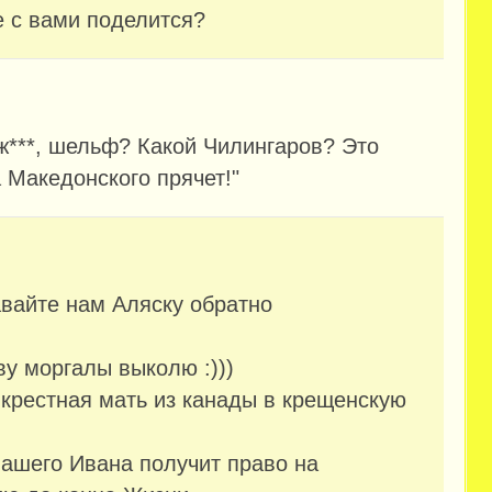
е с вами поделится?
 ж***, шельф? Какой Чилингаров? Это
Македонского прячет!"
авайте нам Аляску обратно
ву моргалы выколю :)))
 крестная мать из канады в крещенскую
нашего Ивана получит право на