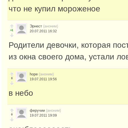
что не купил мороженое
Эрнест
(аноним)
+1
20.07.2011 16:32
Родители девочки, которая пос
из окна своего дома, устали ло
hope
(аноним)
0
19.07.2011 19:56
в небо
феручии
(аноним)
0
19.07.2011 19:09