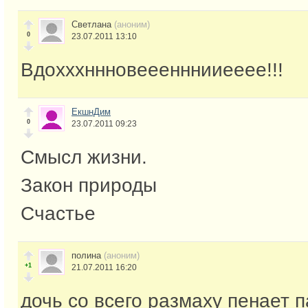
Светлана
(аноним)
0
23.07.2011 13:10
Вдохххннновееенннииееее!!!
ЕкшнДим
0
23.07.2011 09:23
Смысл жизни.
Закон природы
Счастье
полина
(аноним)
+1
21.07.2011 16:20
дочь со всего размаху пенает п