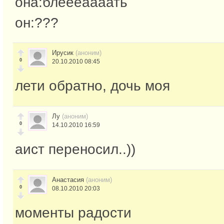
она:блеееаааать
он:???
Ирусик
(аноним)
0
20.10.2010 08:45
лети обратно, дочь моя
Лу
(аноним)
0
14.10.2010 16:59
аист переносил..))
Анастасия
(аноним)
0
08.10.2010 20:03
моменты радости