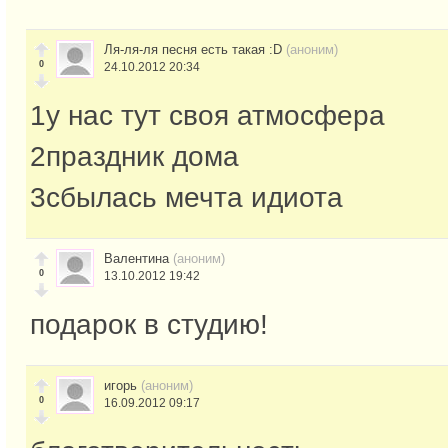
Ля-ля-ля песня есть такая :D
(аноним)
0
24.10.2012 20:34
1у нас тут своя атмосфера
2праздник дома
3сбылась мечта идиота
Валентина
(аноним)
0
13.10.2012 19:42
подарок в студию!
игорь
(аноним)
0
16.09.2012 09:17