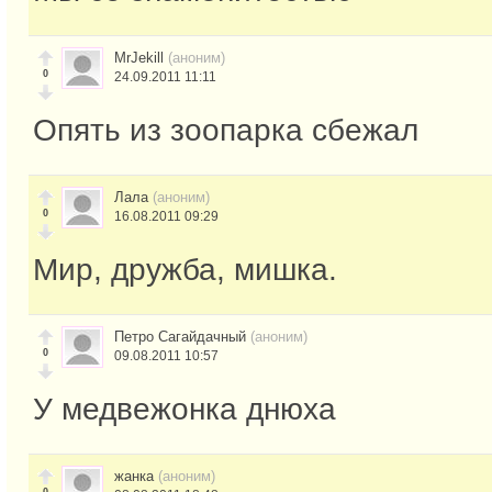
MrJekill
(аноним)
0
24.09.2011 11:11
Опять из зоопарка сбежал
Лала
(аноним)
0
16.08.2011 09:29
Мир, дружба, мишка.
Петро Сагайдачный
(аноним)
0
09.08.2011 10:57
У медвежонка днюха
жанка
(аноним)