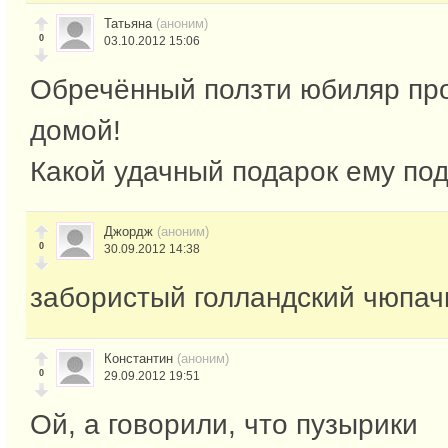
Татьяна
(аноним)
0
03.10.2012 15:06
Обречённый ползти юбиляр про
домой!
Какой удачный подарок ему под
Джордж
(аноним)
0
30.09.2012 14:38
забористый голландский чюпа
Константин
(аноним)
0
29.09.2012 19:51
Ой, а говорили, что пузырики