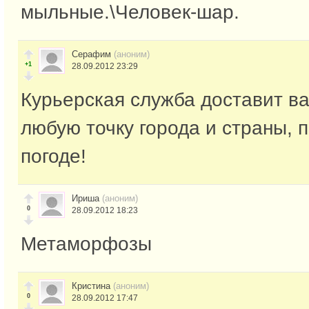
мыльные.\Человек-шар.
Серафим
(аноним)
+1
28.09.2012 23:29
Курьерская служба доставит ва
любую точку города и страны, 
погоде!
Ириша
(аноним)
0
28.09.2012 18:23
Метаморфозы
Кристина
(аноним)
0
28.09.2012 17:47