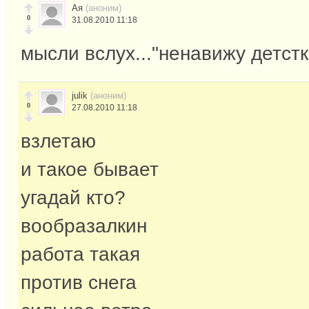
Ая
(аноним)
0
31.08.2010 11:18
мысли вслух..."ненавижу детст
julik
(аноним)
0
27.08.2010 11:18
взлетаю
и такое бывает
угадай кто?
вообразалкин
работа такая
против снега