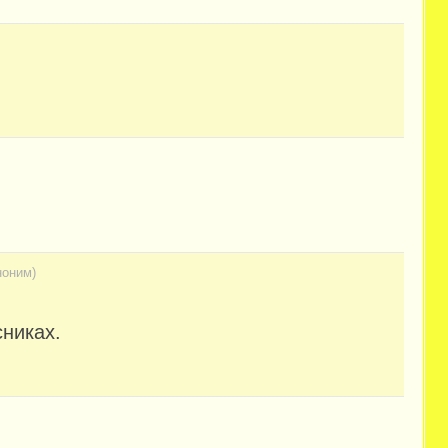
ноним)
никах.