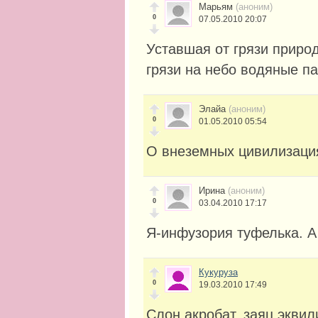
Марьям
(аноним)
0
07.05.2010 20:07
Уставшая от грязи приро
грязи на небо водяные п
Элайа
(аноним)
0
01.05.2010 05:54
О внеземных цивилизаци
Ирина
(аноним)
0
03.04.2010 17:17
Я-инфузория туфелька. А
Кукуруза
0
19.03.2010 17:49
Слон акробат, заяц экви