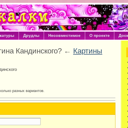
катуры
Друдлы
Несовместимое
О проекте
Дос
ртина Кандинского? ←
Картины
динского
колько разных вариантов.