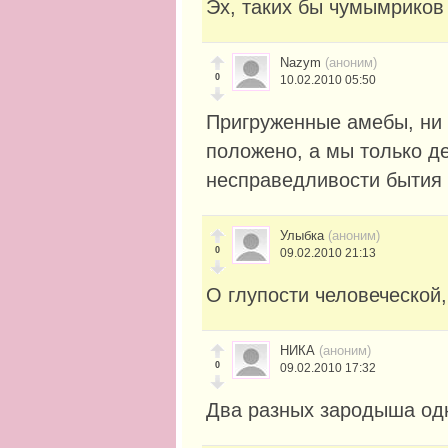
Эх, таких бы чумымриков
Nazym
(аноним)
0
10.02.2010 05:50
Пригруженные амебы, ни 
положено, а мы только де
несправедливости бытия 
Улыбка
(аноним)
0
09.02.2010 21:13
О глупости человеческой,
НИКА
(аноним)
0
09.02.2010 17:32
Два разных зародыша од