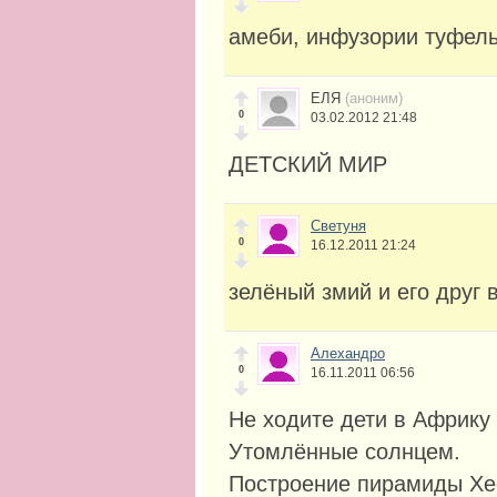
амеби, инфузории туфель
ЕЛЯ
(аноним)
0
03.02.2012 21:48
ДЕТСКИЙ МИР
Светуня
0
16.12.2011 21:24
зелёный змий и его друг
Алехандро
0
16.11.2011 06:56
Не ходите дети в Африку 
Утомлённые солнцем.
Построение пирамиды Хе