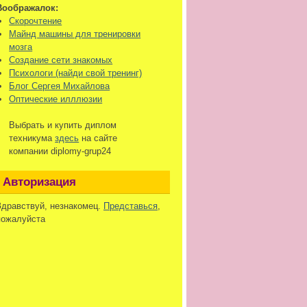
Воображалок:
Скорочтение
Майнд машины для тренировки
мозга
Создание сети знакомых
Психологи (найди свой тренинг)
Блог Сергея Михайлова
Оптические илллюзии
Выбрать и купить диплом
техникума
здесь
на сайте
компании diplomy-grup24
Авторизация
Здравствуй, незнакомец.
Представься
,
пожалуйста