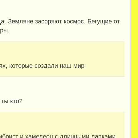
да. Земляне засоряют космос. Бегущие от
ары.
ях, которые создали наш мир
 ты кто?
либрист и хамелеон с длинными лапками