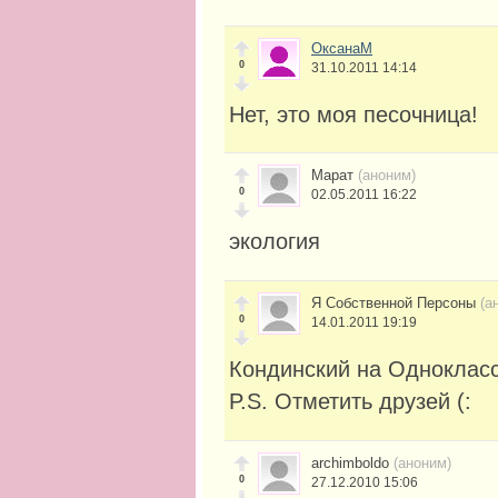
ОксанаМ
0
31.10.2011 14:14
Нет, это моя песочница!
Марат
(аноним)
0
02.05.2011 16:22
экология
Я Собственной Персоны
(а
0
14.01.2011 19:19
Кондинский на Однокласс
P.S. Отметить друзей (:
archimboldo
(аноним)
0
27.12.2010 15:06