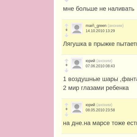
мне больше не наливать
mari\_green
(аноним)
0
14.10.2010 13:29
Лягушка в прыжке пытает
юрий
(аноним)
0
07.06.2010 08:43
1 воздушные шары ,фант
2 мир глазами ребенка
юрий
(аноним)
0
08.05.2010 23:58
на дне.на марсе тоже ест