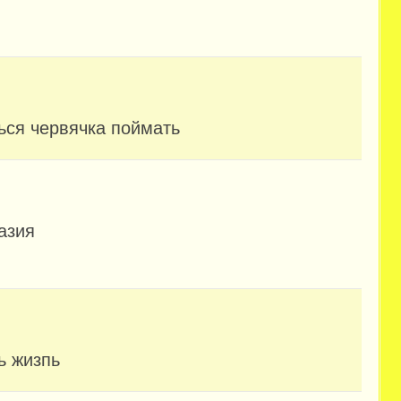
ься червячка поймать
азия
ь жизпь