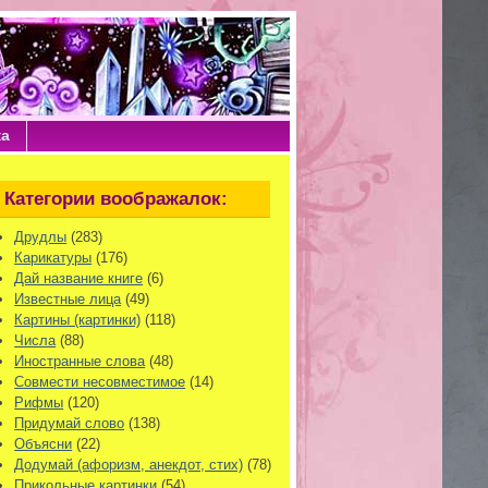
ка
Категории воображалок:
Друдлы
(283)
Карикатуры
(176)
Дай название книге
(6)
Известные лица
(49)
Картины (картинки)
(118)
Числа
(88)
Иностранные слова
(48)
Совмести несовместимое
(14)
Рифмы
(120)
Придумай слово
(138)
Объясни
(22)
Додумай (афоризм, анекдот, стих)
(78)
Прикольные картинки
(54)