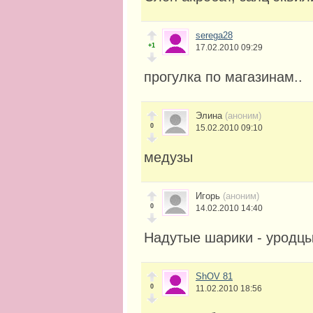
serega28
+1
17.02.2010 09:29
прогулка по магазинам..
Элина
(аноним)
0
15.02.2010 09:10
медузы
Игорь
(аноним)
0
14.02.2010 14:40
Надутые шарики - уродцы
ShOV 81
0
11.02.2010 18:56