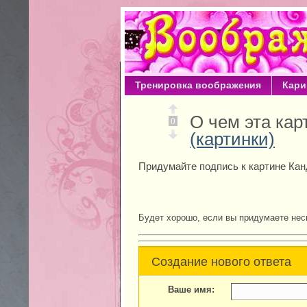
Тренировка воображения
Кари
О чем эта ка
0
(картинки)
Придумайте подпись к картине Кан
Будет хорошо, если вы придумаете нес
Создание нового ответа
Ваше имя: