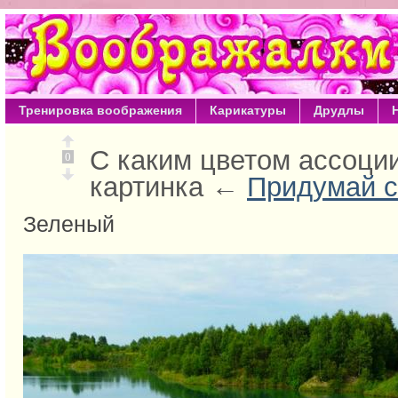
Тренировка воображения
Карикатуры
Друдлы
С каким цветом ассоци
0
картинка ←
Придумай с
Зеленый