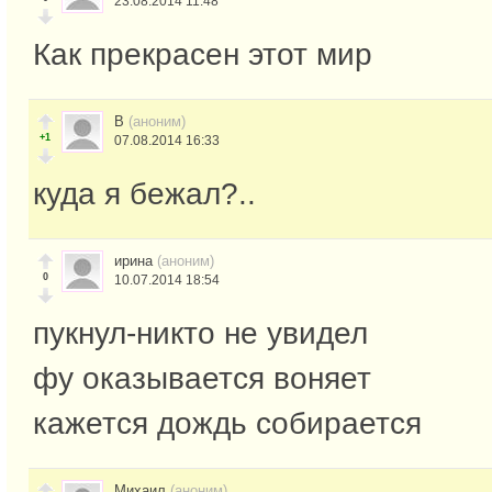
23.08.2014 11:48
Как прекрасен этот мир
В
(аноним)
+1
07.08.2014 16:33
куда я бежал?..
ирина
(аноним)
0
10.07.2014 18:54
пукнул-никто не увидел
фу оказывается воняет
кажется дождь собирается
Михаил
(аноним)