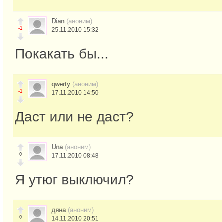
Dian
(аноним)
-1
25.11.2010 15:32
Покакать бы...
qwerty
(аноним)
-1
17.11.2010 14:50
Даст или не даст?
Una
(аноним)
0
17.11.2010 08:48
Я утюг выключил?
дяна
(аноним)
0
14.11.2010 20:51