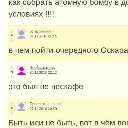
как собрать атомную бомбу в 
условиях !!!!
ocha
(аноним)
0
01.12.2010 00:55
в чем пойти очередного Оскара
Воображатель
+1
30.11.2010 22:12
это был не нескафе
Прелесть
(аноним)
0
27.11.2010 20:49
Быть или не быть, вот в чём во