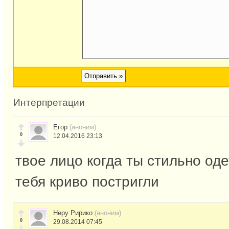
Интерпретации
Егор
(аноним)
0
12.04.2016 23:13
твое лицо когда ты стильно од
тебя криво постригли
Неру Ририко
(аноним)
0
29.08.2014 07:45