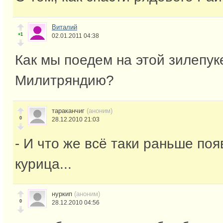
Виталий
+1
02.01.2011 04:38
Как мы поедем на этой зилепук
Милитряндию?
тараканчиг
(аноним)
0
28.12.2010 21:03
- И что же всё таки раньше поя
курица...
нуркип
(аноним)
0
28.12.2010 04:56