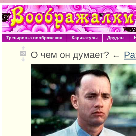
Тренировка воображения
Карикатуры
Друдлы
О чем он думает? ←
Ра
+2