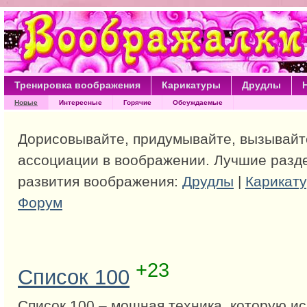
Тренировка воображения
Карикатуры
Друдлы
Новые
Интересные
Горячие
Обсуждаемые
Дорисовывайте, придумывайте, вызывай
ассоциации в воображении. Лучшие разд
развития воображения:
Друдлы
|
Карикат
Форум
+23
Список 100
Список 100 – мощная техника, которую и