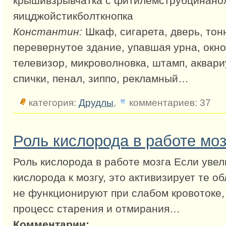
крышивзрывчатка с фитилёмструбцинанож
яицджойстикболткнопка
Константин:
Шкаф, сигарета, дверь, тон
перевернутое здание, упавшая урна, окно,
телевизор, микроволновка, штамп, аквари
спички, пенал, зиппо, рекламный…
категория:
Друдлы
,
комментариев: 37
Роль кислорода в работе моз
Роль кислорода в работе мозга Если увел
кислорода к мозгу, это активизирует те о
не функционируют при слабом кровотоке,
процесс старения и отмирания…
Комментарии: