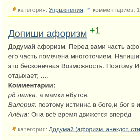
категория:
Упражнения
,
комментариев: 
+1
Допиши афоризм
Додумай афоризм. Перед вами часть аф
его часть помечена многоточием. Напишит
это бесконечная Возможность. Поэтому И
отдыхает; ....
Комментарии:
рд лалка:
а мамки ебутся.
Валерия:
поэтому истинна в боге,и бог в 
Алёна:
Она всё время движется вперёд
категория:
Додумай (афоризм, анекдот, сти