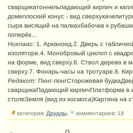
сварщикатоннельпадающий кирпич и капл
домеплоский конус - вид сверхукачелитур
сыра висящий на палкахбабочка к рубаш
поперёк…
Никлаас:
1. Арканоид.2. Дверь с табличко
изоляторе.4. Монобровый циклоп с квадр
на форме, вид сверху.6. Ствол дерева в 
сверху.7. Фонарь-часы на тротуаре.8. Ки
Редакот:
Пинг-понгСторожевая будкаДв
сварщикаПадающий кирпичПлатформа в и
столеЗемля (вид из космоса)Картина на 
категория:
Друдлы
,
комментариев: 18
0