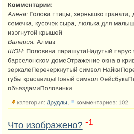
Комментарии:
Алена:
Голова птицы, зернышко граната, 
семечка, кусочек сыра, люлька для малыш
изогнутой крышей
Валерия:
Алмаз
ШОН:
Половина парашутаНадутый парус я
барселонском домеОтражение окна в кри
зеркалеПеречеркнутый символ НайкиПор
губы красавицыНовый символ ФейсбукаПе
объездамиПоловинки…
категория:
Друдлы
,
комментариев: 102
-1
Что изображено?