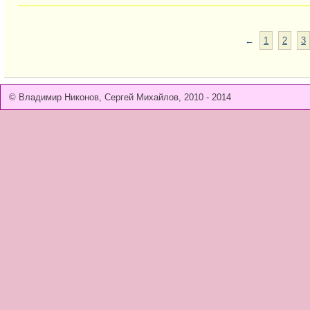
←
1
2
3
© Владимир Никонов, Сергей Михайлов, 2010 - 2014