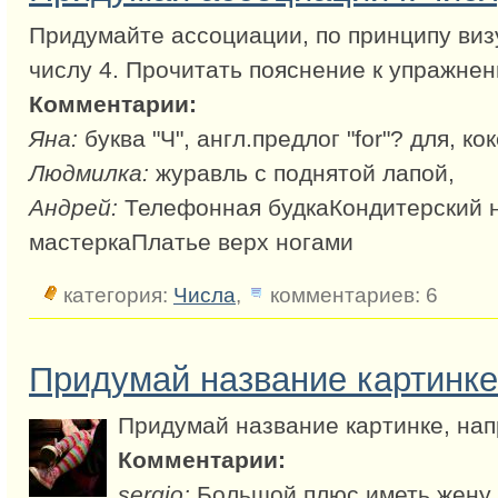
Придумайте ассоциации, по принципу виз
числу 4. Прочитать пояснение к упражнен
Комментарии:
Яна:
буква "Ч", англ.предлог "for"? для, ко
Людмилка:
журавль с поднятой лапой,
Андрей:
Телефонная будкаКондитерский 
мастеркаПлатье верх ногами
категория:
Числа
,
комментариев: 6
Придумай название картинке
Придумай название картинке, нап
Комментарии:
sergio:
Большой плюс иметь жену 