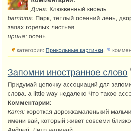
Дина:
Клюквенный кисель
bambina:
Парк, теплый осенний день, двор
запах горелых листьев
ирина:
осень
категория:
Прикольные картинки
,
коммен
Запомни иностранное слово
Придумай цепочку ассоциаций для запом
слова. a little way недалеко Что такое ас
Комментарии:
Катя:
короткая дорожкамаленький мальчик
имени вай, который живет совсеми близко
Андрей:
Литр наливай