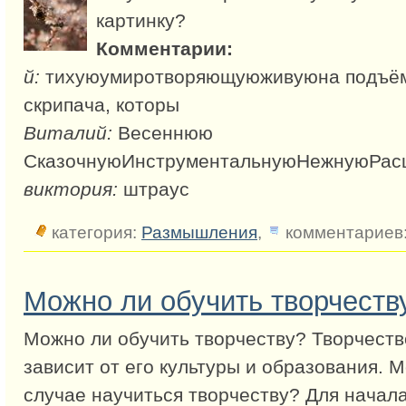
картинку?
Комментарии:
й:
тихуюумиротворяющуюживуюна подъём
скрипача, которы
Виталий:
Весеннюю
СказочнуюИнструментальнуюНежнуюРа
виктория:
штраус
категория:
Размышления
,
комментариев:
Можно ли обучить творчеств
Можно ли обучить творчеству? Творчеств
зависит от его культуры и образования. 
случае научиться творчеству? Для начал