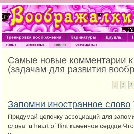
Тренировка воображения
Карикатуры
Друдлы
Новые
Интересные
Горячие
Обсуждаемые
Самые новые комментарии 
(задачам для развития вооб
←
1
2
3
Запомни иностранное слово
Придумай цепочку ассоциаций для запом
слова. a heart of flint каменное сердце Ч