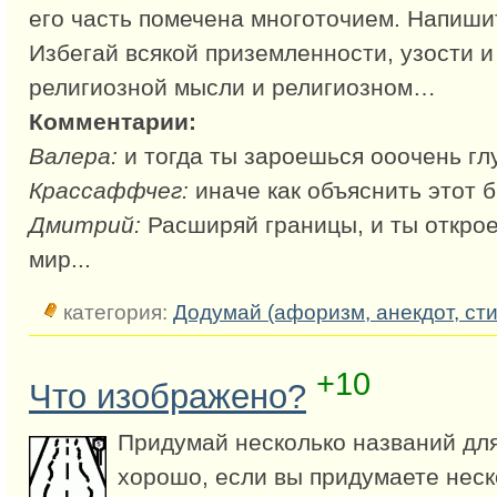
его часть помечена многоточием. Напиши
Избегай всякой приземленности, узости и
религиозной мысли и религиозном…
Комментарии:
Валера:
и тогда ты зароешься ооочень глу
Крассаффчег:
иначе как объяснить этот 
Дмитрий:
Расширяй границы, и ты откро
мир...
категория:
Додумай (афоризм, анекдот, сти
+10
Что изображено?
Придумай несколько названий для
хорошо, если вы придумаете неск