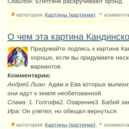
Скайлон:
Египтяне раскручивают брэнд.
категория:
Картины (картинки)
,
коммента
О чем эта картина Кандинско
Придумайте подпись к картине Ка
хорошо, если вы придумаете неск
вариантов.
Комментарии:
Андрей Лиан:
Адам и Ева которых выпихну
они идут к земля необетованной
Слава:
1. Голгофа2. Озарение3. Бабий за
Ира:
Он улетел, но обещал вернуться
категория:
Картины (картинки)
,
коммента