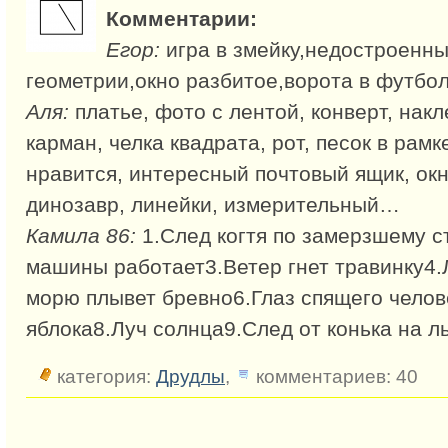
Комментарии:
Егор:
игра в змейку,недостроенны
геометрии,окно разбитое,ворота в футбол
Аля:
платье, фото с лентой, конверт, накл
карман, челка квадрата, рот, песок в рамк
нравится, интересный почтовый ящик, окн
динозавр, линейки, измерительный…
Камила 86:
1.След когтя по замерзшему с
машины работает3.Ветер гнет травинку4.
морю плывет бревно6.Глаз спящего челов
яблока8.Луч солнца9.След от конька на 
категория:
Друдлы
,
комментариев: 40