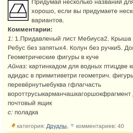
Придумай несколько названий для
хорошо, если вы придумаете неск
вариантов.
Комментарии:
1:
1.Придавленый лист Мебиуса2. Крыша 
Ребус без запятых4. Колун без ручки5. До
Геометрические фигуры в куче
Айназ:
картинкадом для водных птицдве к
адидас в примитиветри геометрич. фигур
перевёрнутыебуква гфлагчасть
вороттрусыкарманчашкагоршокфрагмент 
почтовый ящик
с:
поладка
категория:
Друдлы
,
комментариев: 40