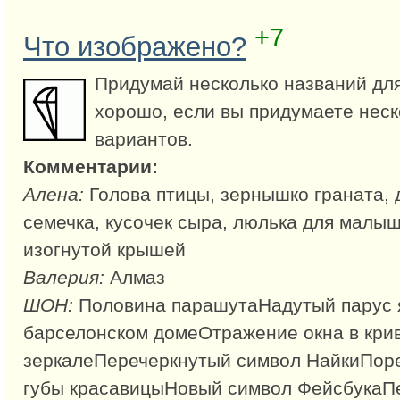
+7
Что изображено?
Придумай несколько названий для
хорошо, если вы придумаете неск
вариантов.
Комментарии:
Алена:
Голова птицы, зернышко граната, 
семечка, кусочек сыра, люлька для малыш
изогнутой крышей
Валерия:
Алмаз
ШОН:
Половина парашутаНадутый парус я
барселонском домеОтражение окна в кри
зеркалеПеречеркнутый символ НайкиПор
губы красавицыНовый символ ФейсбукаПе