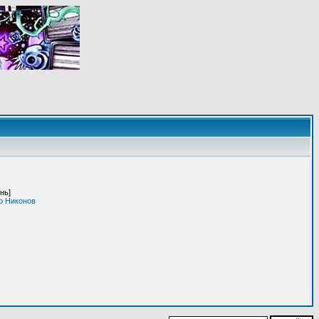
нь]
р Никонов