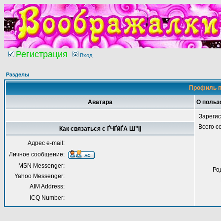
Регистрация
Вход
Разделы
Профиль п
Аватара
О польз
Зареги
Всего 
Как связаться с ҐЧҐйҐА Ш”Іј
Адрес e-mail:
Личное сообщение:
MSN Messenger:
Ро
Yahoo Messenger:
AIM Address:
ICQ Number: