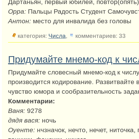
Дартаньян, первый юбилей, повтор(опять)
Орра:
Пальцы Радость Студент Самочувст
Антон:
место для инвалида без головы
категория:
Числа
,
комментариев: 33
Придумайте мнемо-код к чис
Придумайте словесный мнемо-код к числу
производится кодирование. Развитвайте 
чувство юмора и сообразительность зада
Комментарии:
Ваня:
9278
дядя вася:
ночь
Оуенте:
нчзначок, нечто, нечет, ниточка, 