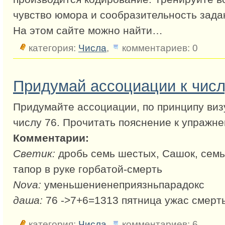
чувство юмора и сообразительность зада
На этом сайте можно найти…
категория:
Числа
,
комментариев: 0
Придумай ассоциации к числ
Придумайте ассоциации, по принципу виз
числу 76. Прочитать пояснение к упражн
Комментарии:
Светик:
дробь семь шестых, Сашок, семь
тапор в руке горбатой-смерть
Nova:
уменьшениенеприязньпарадокс
даша:
76 ->7+6=1313 пятница ужас смер
категория:
Числа
,
комментариев: 6