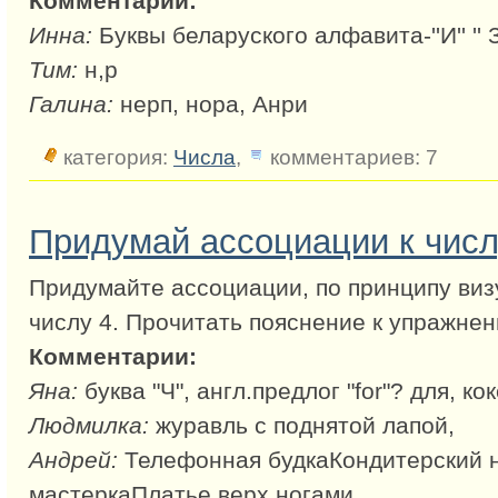
Комментарии:
Инна:
Буквы беларуского алфавита-''И'' '' З
Тим:
н,р
Галина:
нерп, нора, Анри
категория:
Числа
,
комментариев: 7
Придумай ассоциации к числ
Придумайте ассоциации, по принципу виз
числу 4. Прочитать пояснение к упражнен
Комментарии:
Яна:
буква "Ч", англ.предлог "for"? для, ко
Людмилка:
журавль с поднятой лапой,
Андрей:
Телефонная будкаКондитерский 
мастеркаПлатье верх ногами