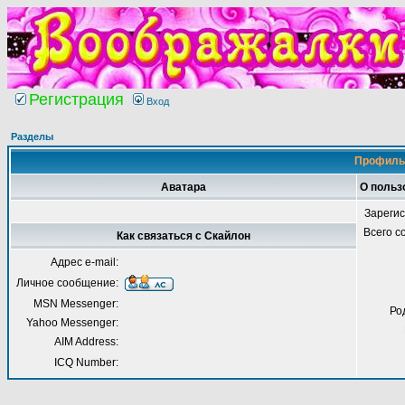
Регистрация
Вход
Разделы
Профиль 
Аватара
О польз
Зареги
Всего 
Как связаться с Скайлон
Адрес e-mail:
Личное сообщение:
MSN Messenger:
Ро
Yahoo Messenger:
AIM Address:
ICQ Number: