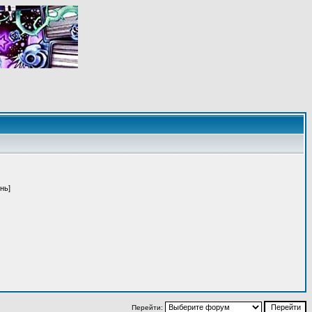
нь]
Перейти: